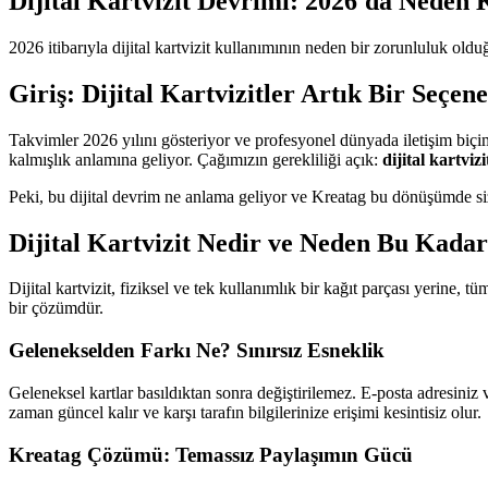
Dijital Kartvizit Devrimi: 2026'da Neden 
2026 itibarıyla dijital kartvizit kullanımının neden bir zorunluluk old
Giriş: Dijital Kartvizitler Artık Bir Seçen
Takvimler 2026 yılını gösteriyor ve profesyonel dünyada iletişim biçimi
kalmışlık anlamına geliyor. Çağımızın gerekliliği açık:
dijital kartvizi
Peki, bu dijital devrim ne anlama geliyor ve Kreatag bu dönüşümde size
Dijital Kartvizit Nedir ve Neden Bu Kada
Dijital kartvizit, fiziksel ve tek kullanımlık bir kağıt parçası yerine, t
bir çözümdür.
Gelenekselden Farkı Ne? Sınırsız Esneklik
Geleneksel kartlar basıldıktan sonra değiştirilemez. E-posta adresiniz v
zaman güncel kalır ve karşı tarafın bilgilerinize erişimi kesintisiz olur.
Kreatag Çözümü: Temassız Paylaşımın Gücü