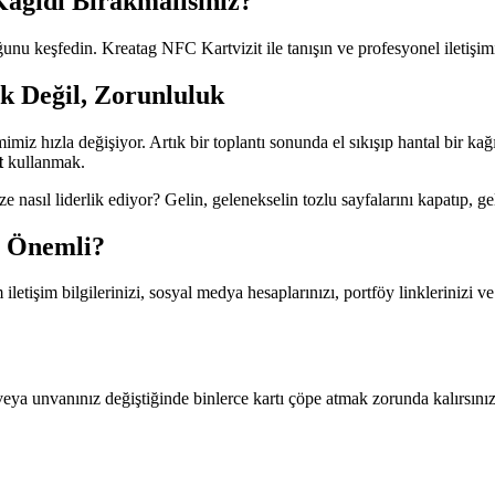
Kağıdı Bırakmalısınız?
uğunu keşfedin. Kreatag NFC Kartvizit ile tanışın ve profesyonel iletişim
ek Değil, Zorunluluk
miz hızla değişiyor. Artık bir toplantı sonunda el sıkışıp hantal bir kağ
t
kullanmak.
 nasıl liderlik ediyor? Gelin, gelenekselin tozlu sayfalarını kapatıp, g
r Önemli?
üm iletişim bilgilerinizi, sosyal medya hesaplarınızı, portföy linklerinizi 
eya unvanınız değiştiğinde binlerce kartı çöpe atmak zorunda kalırsınız. Di