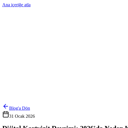
Ana içeriğe atla
Ürünler
Çözümler
Hakkımızda
Kurumsal Sipariş
Referanslar
İletişim
Kartlarını Yönet
Giriş Yap
Blog'a Dön
31 Ocak 2026