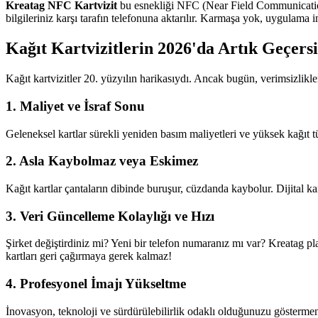
Kreatag NFC Kartvizit
bu esnekliği NFC (Near Field Communication) 
bilgileriniz karşı tarafın telefonuna aktarılır. Karmaşa yok, uygulama
Kağıt Kartvizitlerin 2026'da Artık Geçers
Kağıt kartvizitler 20. yüzyılın harikasıydı. Ancak bugün, verimsizlikler
1. Maliyet ve İsraf Sonu
Geleneksel kartlar sürekli yeniden basım maliyetleri ve yüksek kağıt tüke
2. Asla Kaybolmaz veya Eskimez
Kağıt kartlar çantaların dibinde buruşur, cüzdanda kaybolur. Dijital kart
3. Veri Güncelleme Kolaylığı ve Hızı
Şirket değiştirdiniz mi? Yeni bir telefon numaranız mı var? Kreatag pl
kartları geri çağırmaya gerek kalmaz!
4. Profesyonel İmajı Yükseltme
İnovasyon, teknoloji ve sürdürülebilirlik odaklı olduğunuzu göstermen