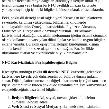
belirli bir frekansta radyo dalgaları aracılığıyla iletişim kurar. Akıllı
telefonunuzun veya başka bir NFC özellikli cihazın kartvizite
yaklaşmasıyla, çip içindeki bilgiler kablosuz olarak cihaza aktarılır.
Peki, çoklu dil desteği nasıl sağlanıyor? Kreatag'ın özel platformu
sayesinde, kartınıza yüklediğiniz bilgileri farklı dillerde
tanımlayabilirsiniz. Örneğin, kartvizitinizi İngilizce, Almanca,
Fransızca ve Türkçe olarak hazırlayabilirsiniz. Bir kullanıcı
kartvizitinizi okuttuğunda, akıllı telefonunun işletim sistemi otomatik
olarak kullanıcının varsayılan dilini algılar ve bu dile uygun bilgileri
ekrana yansıtır. Bu akıllı eşleştirme, iletişim kurduğunuz kişinin
anında kendi dilinde size ulaşabilmesini sağlar. Bu, özellikle
uluslararası fuarlar ve etkinliklerde büyük bir avantajdır.
NFC Kartvizitinizle Paylaşabileceğiniz Bilgiler
Kreatag'ın sunduğu
çoklu dil destekli NFC kartvizit
, geleneksel
kartvizitlere kıyasla çok daha zengin bir bilgi paylaşımı imkanı
sunar. Dijital platformumuz aracılığıyla, kartınızın içeriğini tamamen
kişiselleştirebilir ve birden çok dilde sunabilirsiniz. İşte kartvizitinize
ekleyebileceğiniz bazı temel bilgiler:
İletişim Bilgileri:
Ad, soyad, unvan, şirket adı, telefon
numarası, e-posta adresi.
Web Sitesi ve Sosyal Medya:
Şirket web sitesi, LinkedIn