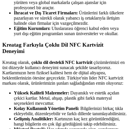
yürüten veya global markalarla çalışan ajanslar için
profesyonel bir araçtır.
İhracat ve Dış Ticaret Firmaları:
Ürünlerini farklı ülkelere
pazarlayan ve sürekli olarak yabancı iş ortaklarıyla iletişim
halinde olan firmalar için vazgeçilmezdir.
Eğitim Kurumları:
Uluslararası öğrenci kabul eden veya
yurt dışı eğitim programları sunan üniversiteler ve okullar.
Kreatag Farkıyla Çoklu Dil NFC Kartvizit
Deneyimi
Kreatag olarak,
çoklu dil destekli NFC kartvizit
çözümlerimizi en
üst düzeyde kullanıcı deneyimi sunacak şekilde tasarlıyoruz.
Kartlarımızın hem fiziksel kalitesi hem de dijital altyapısı,
beklentilerinizin ötesine geçecektir. Türkiye'nin lider NFC kartvizit
markası olarak, ürünlerimizin şunları sağladığından emin oluyoruz:
Yüksek Kaliteli Malzemeler:
Dayanıklı ve estetik açıdan
çekici kartlar. Metal, ahşap, plastik gibi farklı materyal
seçenekleri mevcuttur.
Kolay Kullanımlı Yönetim Paneli:
Bilgilerinizi birkaç tıkla
ekleyebilir, düzenleyebilir ve farklı dillerde tanımlayabilirsiniz.
Gelişmiş Analitikler:
Kartınızın kaç kez görüntülendiğini,
hangi bilgilerin en çok ilgi gördüğünü takip edebilirsiniz.