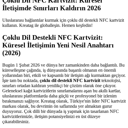
Çoklu Dil NFC Kartvizit: Küresel
İletişimde Sınırları Kaldırın 2026
Uluslararası bağlantılar kurmak için çoklu dil destekli NFC kartvizit
kullanın. Kreatag ile globalleşin. Hemen keşfedin!
Çoklu Dil Destekli NFC Kartvizit:
Küresel İletişimin Yeni Nesil Anahtarı
(2026)
Bugün 1 Şubat 2026 ve dünya her zamankinden daha bağlantılı. Bu
küreselleşme çağında, iş dünyasında başarılı olmanın en önemli
yollarından biri, etkili ve kapsamlı bir iletişim ağı kurmaktan geçiyor.
İşte tam bu noktada,
çoklu dil destekli NFC kartvizit
teknolojisi,
sınırları ortadan kaldıran yenilikçi bir çözüm olarak öne çıkıyor.
Geleneksel kağıt kartvizitlerin sınırlamalarını aşan bu akıllı kartlar,
uluslararası platformlarda daha güçlü ve profesyonel bir izlenim
bırakmanızı sağlıyor. Kreatag olarak, Türkiye'nin lider NFC kartvizit
markası olarak, bu devrimin ön saflarında yer almaktan gurur
duyuyoruz. Çok dilli bir dünyada iş yapmak için tasarlanan NFC
kartvizitlerimizle, iletişim potansiyelinizi en üst düzeye
çıkarabilirsiniz.