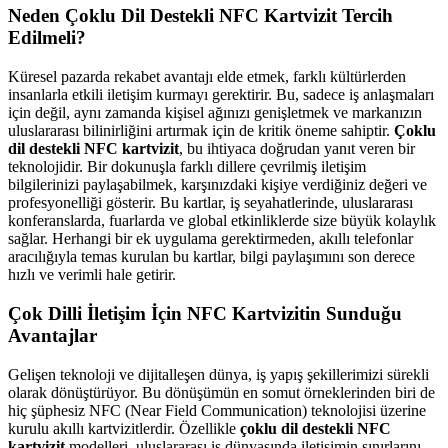
Neden Çoklu Dil Destekli NFC Kartvizit Tercih
Edilmeli?
Küresel pazarda rekabet avantajı elde etmek, farklı kültürlerden
insanlarla etkili iletişim kurmayı gerektirir. Bu, sadece iş anlaşmaları
için değil, aynı zamanda kişisel ağınızı genişletmek ve markanızın
uluslararası bilinirliğini artırmak için de kritik öneme sahiptir.
Çoklu
dil destekli NFC kartvizit
, bu ihtiyaca doğrudan yanıt veren bir
teknolojidir. Bir dokunuşla farklı dillere çevrilmiş iletişim
bilgilerinizi paylaşabilmek, karşınızdaki kişiye verdiğiniz değeri ve
profesyonelliği gösterir. Bu kartlar, iş seyahatlerinde, uluslararası
konferanslarda, fuarlarda ve global etkinliklerde size büyük kolaylık
sağlar. Herhangi bir ek uygulama gerektirmeden, akıllı telefonlar
aracılığıyla temas kurulan bu kartlar, bilgi paylaşımını son derece
hızlı ve verimli hale getirir.
Çok Dilli İletişim İçin NFC Kartvizitin Sunduğu
Avantajlar
Gelişen teknoloji ve dijitalleşen dünya, iş yapış şekillerimizi sürekli
olarak dönüştürüyor. Bu dönüşümün en somut örneklerinden biri de
hiç şüphesiz NFC (Near Field Communication) teknolojisi üzerine
kurulu akıllı kartvizitlerdir. Özellikle
çoklu dil destekli NFC
kartvizit
modelleri, uluslararası iş dünyasında iletişimin sınırlarını