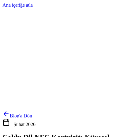
Ana içeriğe atla
Ürünler
Çözümler
Hakkımızda
Kurumsal Sipariş
Referanslar
İletişim
Kartlarını Yönet
Giriş Yap
Blog'a Dön
1 Şubat 2026