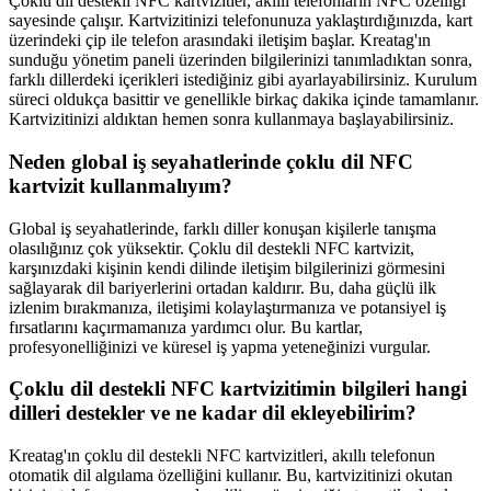
Çoklu dil destekli NFC kartvizitler, akıllı telefonların NFC özelliği
sayesinde çalışır. Kartvizitinizi telefonunuza yaklaştırdığınızda, kart
üzerindeki çip ile telefon arasındaki iletişim başlar. Kreatag'ın
sunduğu yönetim paneli üzerinden bilgilerinizi tanımladıktan sonra,
farklı dillerdeki içerikleri istediğiniz gibi ayarlayabilirsiniz. Kurulum
süreci oldukça basittir ve genellikle birkaç dakika içinde tamamlanır.
Kartvizitinizi aldıktan hemen sonra kullanmaya başlayabilirsiniz.
Neden global iş seyahatlerinde çoklu dil NFC
kartvizit kullanmalıyım?
Global iş seyahatlerinde, farklı diller konuşan kişilerle tanışma
olasılığınız çok yüksektir. Çoklu dil destekli NFC kartvizit,
karşınızdaki kişinin kendi dilinde iletişim bilgilerinizi görmesini
sağlayarak dil bariyerlerini ortadan kaldırır. Bu, daha güçlü ilk
izlenim bırakmanıza, iletişimi kolaylaştırmanıza ve potansiyel iş
fırsatlarını kaçırmamanıza yardımcı olur. Bu kartlar,
profesyonelliğinizi ve küresel iş yapma yeteneğinizi vurgular.
Çoklu dil destekli NFC kartvizitimin bilgileri hangi
dilleri destekler ve ne kadar dil ekleyebilirim?
Kreatag'ın çoklu dil destekli NFC kartvizitleri, akıllı telefonun
otomatik dil algılama özelliğini kullanır. Bu, kartvizitinizi okutan