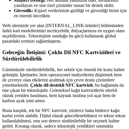
Müşteri Desteği:
Her adımda yanınızda olan, sorularınızı
yanıtlayan ve size özel çözümler sunan bir destek ekibi.
Güvenlik:
Kişisel verilerinizin gizliliği ve güvenliği bizim için
en önemli önceliktir.
Web sitemizde yer alan [INTERNAL_LINK:ürünler] bölümünden
farklı kart modellerimizi inceleyebilir, ihtiyaçlarınıza en uygun olanı
seçebilirsiniz. Teknolojinin sunduğu bu gücü kullanarak global
pazardaki yerinizi sağlamlaştırın.
Geleceğin İletişimi: Çoklu Dil NFC Kartvizitleri ve
Sürdürülebilirlik
Günümüzde sürdürülebilirlik, her sektör için önemli bir konu haline
gelmiştir. İşletmeler, hem operasyonel maliyetlerini düşürmek hem
de çevreye olan etkilerini azaltmak için çevre dostu çözümlere
yönelmektedir.
Çoklu dil destekli NFC kartvizit
, bu bağlamda da
öne çıkan bir teknolojidir. Geleneksel kağıt kartvizitlerin sürekli
olarak yeniden basılması, hem kaynak israfına yol açar hem de
karbon ayak izini artırır.
Buna karşılık, tek bir NFC kartvizit, yüzlerce hatta binlerce kağıt
kartın yerini alabilir. Dijital olarak güncellenebilmesi ve tekrar tekrar
kullanılabilmesi, onu son derece sürdürülebilir bir seçenek haline
getirir. Kreatag olarak, sadece teknolojik yenilikleri sunmakla