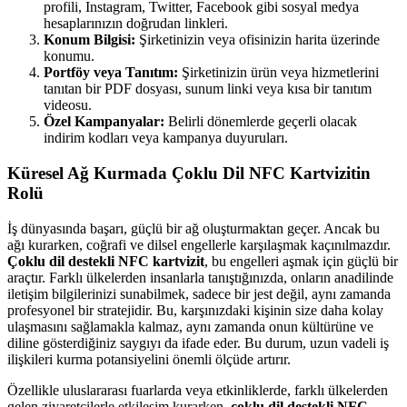
profili, Instagram, Twitter, Facebook gibi sosyal medya
hesaplarınızın doğrudan linkleri.
Konum Bilgisi:
Şirketinizin veya ofisinizin harita üzerinde
konumu.
Portföy veya Tanıtım:
Şirketinizin ürün veya hizmetlerini
tanıtan bir PDF dosyası, sunum linki veya kısa bir tanıtım
videosu.
Özel Kampanyalar:
Belirli dönemlerde geçerli olacak
indirim kodları veya kampanya duyuruları.
Küresel Ağ Kurmada Çoklu Dil NFC Kartvizitin
Rolü
İş dünyasında başarı, güçlü bir ağ oluşturmaktan geçer. Ancak bu
ağı kurarken, coğrafi ve dilsel engellerle karşılaşmak kaçınılmazdır.
Çoklu dil destekli NFC kartvizit
, bu engelleri aşmak için güçlü bir
araçtır. Farklı ülkelerden insanlarla tanıştığınızda, onların anadilinde
iletişim bilgilerinizi sunabilmek, sadece bir jest değil, aynı zamanda
profesyonel bir stratejidir. Bu, karşınızdaki kişinin size daha kolay
ulaşmasını sağlamakla kalmaz, aynı zamanda onun kültürüne ve
diline gösterdiğiniz saygıyı da ifade eder. Bu durum, uzun vadeli iş
ilişkileri kurma potansiyelini önemli ölçüde artırır.
Özellikle uluslararası fuarlarda veya etkinliklerde, farklı ülkelerden
gelen ziyaretçilerle etkileşim kurarken,
çoklu dil destekli NFC