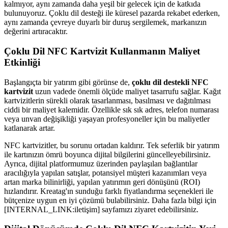
kalmıyor, aynı zamanda daha yeşil bir gelecek için de katkıda
bulunuyoruz. Çoklu dil desteği ile küresel pazarda rekabet ederken,
aynı zamanda çevreye duyarlı bir duruş sergilemek, markanızın
değerini artıracaktır.
Çoklu Dil NFC Kartvizit Kullanmanın Maliyet
Etkinliği
Başlangıçta bir yatırım gibi görünse de,
çoklu dil destekli NFC
kartvizit
uzun vadede önemli ölçüde maliyet tasarrufu sağlar. Kağıt
kartvizitlerin sürekli olarak tasarlanması, basılması ve dağıtılması
ciddi bir maliyet kalemidir. Özellikle sık sık adres, telefon numarası
veya unvan değişikliği yaşayan profesyoneller için bu maliyetler
katlanarak artar.
NFC kartvizitler, bu sorunu ortadan kaldırır. Tek seferlik bir yatırım
ile kartınızın ömrü boyunca dijital bilgilerini güncelleyebilirsiniz.
Ayrıca, dijital platformumuz üzerinden paylaşılan bağlantılar
aracılığıyla yapılan satışlar, potansiyel müşteri kazanımları veya
artan marka bilinirliği, yapılan yatırımın geri dönüşünü (ROI)
hızlandırır. Kreatag'ın sunduğu farklı fiyatlandırma seçenekleri ile
bütçenize uygun en iyi çözümü bulabilirsiniz. Daha fazla bilgi için
[INTERNAL_LINK:iletişim] sayfamızı ziyaret edebilirsiniz.