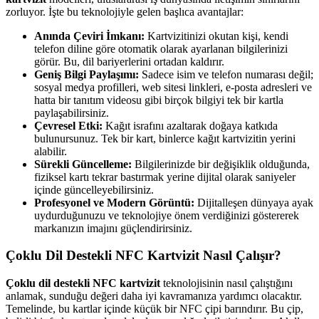
zorluyor. İşte bu teknolojiyle gelen başlıca avantajlar:
Anında Çeviri İmkanı:
Kartvizitinizi okutan kişi, kendi
telefon diline göre otomatik olarak ayarlanan bilgilerinizi
görür. Bu, dil bariyerlerini ortadan kaldırır.
Geniş Bilgi Paylaşımı:
Sadece isim ve telefon numarası değil;
sosyal medya profilleri, web sitesi linkleri, e-posta adresleri ve
hatta bir tanıtım videosu gibi birçok bilgiyi tek bir kartla
paylaşabilirsiniz.
Çevresel Etki:
Kağıt israfını azaltarak doğaya katkıda
bulunursunuz. Tek bir kart, binlerce kağıt kartvizitin yerini
alabilir.
Sürekli Güncelleme:
Bilgilerinizde bir değişiklik olduğunda,
fiziksel kartı tekrar bastırmak yerine dijital olarak saniyeler
içinde güncelleyebilirsiniz.
Profesyonel ve Modern Görüntü:
Dijitalleşen dünyaya ayak
uydurduğunuzu ve teknolojiye önem verdiğinizi göstererek
markanızın imajını güçlendirirsiniz.
Çoklu Dil Destekli NFC Kartvizit Nasıl Çalışır?
Çoklu dil destekli NFC kartvizit
teknolojisinin nasıl çalıştığını
anlamak, sunduğu değeri daha iyi kavramanıza yardımcı olacaktır.
Temelinde, bu kartlar içinde küçük bir NFC çipi barındırır. Bu çip,