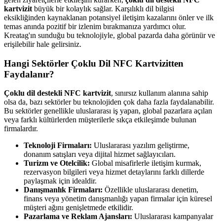
kartvizit
büyük bir kolaylık sağlar. Karşılıklı dil bilgisi
eksikliğinden kaynaklanan potansiyel iletişim kazalarını önler ve ilk
temas anında pozitif bir izlenim bırakmanıza yardımcı olur.
Kreatag'ın sunduğu bu teknolojiyle, global pazarda daha görünür ve
erişilebilir hale gelirsiniz.
Hangi Sektörler Çoklu Dil NFC Kartvizitten
Faydalanır?
Çoklu dil destekli NFC kartvizit
, sınırsız kullanım alanına sahip
olsa da, bazı sektörler bu teknolojiden çok daha fazla faydalanabilir.
Bu sektörler genellikle uluslararası iş yapan, global pazarlara açılan
veya farklı kültürlerden müşterilerle sıkça etkileşimde bulunan
firmalardır.
Teknoloji Firmaları:
Uluslararası yazılım geliştirme,
donanım satışları veya dijital hizmet sağlayıcıları.
Turizm ve Otelcilik:
Global misafirlerle iletişim kurmak,
rezervasyon bilgileri veya hizmet detaylarını farklı dillerde
paylaşmak için idealdir.
Danışmanlık Firmaları:
Özellikle uluslararası denetim,
finans veya yönetim danışmanlığı yapan firmalar için küresel
müşteri ağını genişletmede etkilidir.
Pazarlama ve Reklam Ajansları:
Uluslararası kampanyalar