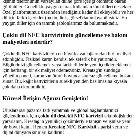
kişinin telefonunun varsayılan diline göre içeriği otomatik olarak
görüntüler. Genellikle yaygın olarak kullanılan tüm dilleri destekler.
Özel platformumuz üzerinden istediğiniz kadar dil ekleyebilir ve her
dil için farklı içerikler (metin, link, görsel) tanımlayabilirsiniz. En
yaygın diller için ön tanımlı şablonlarımız da bulunmaktadır.
Çoklu dil NFC kartvizitimin güncelleme ve bakım
maliyetleri nelerdir?
Çoklu dil NFC kartvizitlerin en büyük avantajlarından biri, maliyet
etkinliğidir. Fiziksel kartın kendisi tek seferlik bir yatırımdır.
Bilgilerinizi güncellemek veya farklı dillerde yeni içerikler eklemek
için herhangi bir ek maliyet ödemezsiniz. Kreatag'ın sunduğu
yönetim paneli, kartınızın ömrü boyunca sınırsız güncelleme imkanı
sunar. Bu, kağıt kartvizitlerin sürekli yeniden basılmasına kıyasla
çok daha ekonomiktir.
Küresel İletişim Ağınızı Genişletin!
Uluslararası pazarda fark yaratmak ve global bağlantılarınızı
güçlendirmek için
çoklu dil destekli NFC kartvizit
teknolojisinden
yararlanın. Kreatag'ın yenilikçi çözümleriyle tanışın ve işinize yeni
bir boyut katın. Hemen
Kreatag NFC Kartvizit
siparişi verin ve
dijital dünyada sınırları kaldırın!