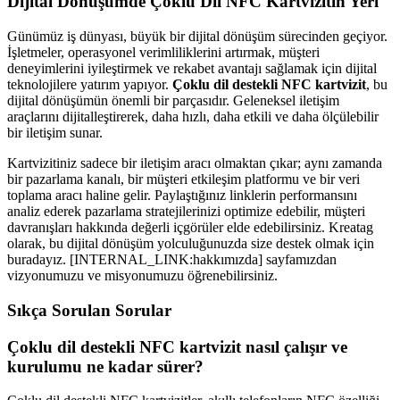
Dijital Dönüşümde Çoklu Dil NFC Kartvizitin Yeri
Günümüz iş dünyası, büyük bir dijital dönüşüm sürecinden geçiyor.
İşletmeler, operasyonel verimliliklerini artırmak, müşteri
deneyimlerini iyileştirmek ve rekabet avantajı sağlamak için dijital
teknolojilere yatırım yapıyor.
Çoklu dil destekli NFC kartvizit
, bu
dijital dönüşümün önemli bir parçasıdır. Geleneksel iletişim
araçlarını dijitalleştirerek, daha hızlı, daha etkili ve daha ölçülebilir
bir iletişim sunar.
Kartvizitiniz sadece bir iletişim aracı olmaktan çıkar; aynı zamanda
bir pazarlama kanalı, bir müşteri etkileşim platformu ve bir veri
toplama aracı haline gelir. Paylaştığınız linklerin performansını
analiz ederek pazarlama stratejilerinizi optimize edebilir, müşteri
davranışları hakkında değerli içgörüler elde edebilirsiniz. Kreatag
olarak, bu dijital dönüşüm yolculuğunuzda size destek olmak için
buradayız. [INTERNAL_LINK:hakkımızda] sayfamızdan
vizyonumuzu ve misyonumuzu öğrenebilirsiniz.
Sıkça Sorulan Sorular
Çoklu dil destekli NFC kartvizit nasıl çalışır ve
kurulumu ne kadar sürer?