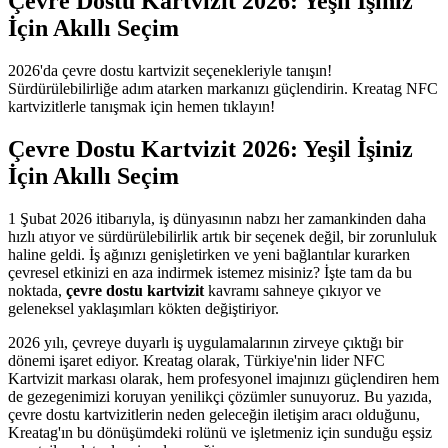
Çevre Dostu Kartvizit 2026: Yeşil İşiniz
İçin Akıllı Seçim
2026'da çevre dostu kartvizit seçenekleriyle tanışın!
Sürdürülebilirliğe adım atarken markanızı güçlendirin. Kreatag NFC
kartvizitlerle tanışmak için hemen tıklayın!
Çevre Dostu Kartvizit 2026: Yeşil İşiniz
İçin Akıllı Seçim
1 Şubat 2026 itibarıyla, iş dünyasının nabzı her zamankinden daha
hızlı atıyor ve sürdürülebilirlik artık bir seçenek değil, bir zorunluluk
haline geldi. İş ağınızı genişletirken ve yeni bağlantılar kurarken
çevresel etkinizi en aza indirmek istemez misiniz? İşte tam da bu
noktada,
çevre dostu kartvizit
kavramı sahneye çıkıyor ve
geleneksel yaklaşımları kökten değiştiriyor.
2026 yılı, çevreye duyarlı iş uygulamalarının zirveye çıktığı bir
dönemi işaret ediyor. Kreatag olarak, Türkiye'nin lider NFC
Kartvizit markası olarak, hem profesyonel imajınızı güçlendiren hem
de gezegenimizi koruyan yenilikçi çözümler sunuyoruz. Bu yazıda,
çevre dostu kartvizitlerin neden geleceğin iletişim aracı olduğunu,
Kreatag'ın bu dönüşümdeki rolünü ve işletmeniz için sunduğu eşsiz