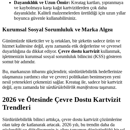
Dayanıklılık ve Uzun Ömür:
Kreatag kartları, yıpranmaya
ve kaybolmaya karşı kağıt kartvizitlerden çok daha
dayanıklıdır. Kaliteli malzemelerden üretildiği için uzun yıllar
boyunca güvenle kullanabilirsiniz.
Kurumsal Sosyal Sorumluluk ve Marka Algısı
Günümüzde tüketiciler ve iş ortakları, bir şirketin sadece ürün ve
hizmet kalitesine değil, aynı zamanda etik değerlerine ve çevresel
duyarlılığına da dikkat ediyor.
Çevre dostu kartvizit
kullanmak,
işletmenizin kurumsal sosyal sorumluluk bilincini (KSS) gösteren
somut bir adımdır.
Bu, markanızın itibarını güçlendirir, sürdürülebilirlik hedeflerinize
ulaşmanıza yardımcı olur ve çevreci politikaları benimseyen yeni
nesil yetenekleri çekmenizi sağlar. Kreatag ile, sadece bir kartvizit
değil, aynı zamanda bir
sürdürülebilirlik manifestosu
taşırsınız.
2026 ve Ötesinde Çevre Dostu Kartvizit
Trendleri
Sürdürülebilirlik bilinci arttıkça, çevre dostu kartvizit çözümlerine
olan talep de katlanarak artacak. 2026 yılı, bu trendin daha da
güçlendiği ve dijitalleşmenin iş ağını tamamen dönüştürdüğü bir yıl