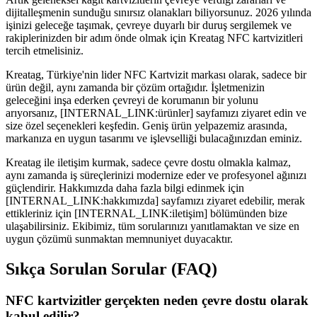
dijitalleşmenin sunduğu sınırsız olanakları biliyorsunuz. 2026 yılında
işinizi geleceğe taşımak, çevreye duyarlı bir duruş sergilemek ve
rakiplerinizden bir adım önde olmak için Kreatag NFC kartvizitleri
tercih etmelisiniz.
Kreatag, Türkiye'nin lider NFC Kartvizit markası olarak, sadece bir
ürün değil, aynı zamanda bir çözüm ortağıdır. İşletmenizin
geleceğini inşa ederken çevreyi de korumanın bir yolunu
arıyorsanız, [INTERNAL_LINK:ürünler] sayfamızı ziyaret edin ve
size özel seçenekleri keşfedin. Geniş ürün yelpazemiz arasında,
markanıza en uygun tasarımı ve işlevselliği bulacağınızdan eminiz.
Kreatag ile iletişim kurmak, sadece çevre dostu olmakla kalmaz,
aynı zamanda iş süreçlerinizi modernize eder ve profesyonel ağınızı
güçlendirir. Hakkımızda daha fazla bilgi edinmek için
[INTERNAL_LINK:hakkımızda] sayfamızı ziyaret edebilir, merak
ettikleriniz için [INTERNAL_LINK:iletişim] bölümünden bize
ulaşabilirsiniz. Ekibimiz, tüm sorularınızı yanıtlamaktan ve size en
uygun çözümü sunmaktan memnuniyet duyacaktır.
Sıkça Sorulan Sorular (FAQ)
NFC kartvizitler gerçekten neden çevre dostu olarak
kabul edilir?