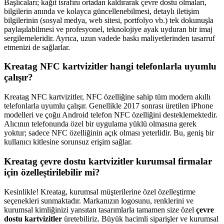
Başlıcaları; kağıt israfını ortadan kaldırarak çevre dostu olmaları,
bilgilerin anında ve kolayca güncellenebilmesi, detaylı iletişim
bilgilerinin (sosyal medya, web sitesi, portfolyo vb.) tek dokunuşla
paylaşılabilmesi ve profesyonel, teknolojiye ayak uyduran bir imaj
sergilemeleridir. Ayrıca, uzun vadede baskı maliyetlerinden tasarruf
etmenizi de sağlarlar.
Kreatag NFC kartvizitler hangi telefonlarla uyumlu
çalışır?
Kreatag NFC kartvizitler, NFC özelliğine sahip tüm modern akıllı
telefonlarla uyumlu çalışır. Genellikle 2017 sonrası üretilen iPhone
modelleri ve çoğu Android telefon NFC özelliğini desteklemektedir.
Alıcının telefonunda özel bir uygulama yüklü olmasına gerek
yoktur; sadece NFC özelliğinin açık olması yeterlidir. Bu, geniş bir
kullanıcı kitlesine sorunsuz erişim sağlar.
Kreatag çevre dostu kartvizitler kurumsal firmalar
için özelleştirilebilir mi?
Kesinlikle! Kreatag, kurumsal müşterilerine özel özelleştirme
seçenekleri sunmaktadır. Markanızın logosunu, renklerini ve
kurumsal kimliğinizi yansıtan tasarımlarla tamamen size özel
çevre
dostu kartvizitler
üretebiliriz. Büyük hacimli siparişler ve kurumsal