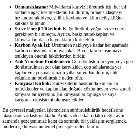
Ormansızlaşma:
Milyarlarca kartvizit üretmek için her yıl
tonlarca ağaç kesilmektedir. Bu durum, ormansızlaşmayı
hızlandırarak biyoçeşitlilik kaybına ve iklim değişikliğine
katkıda bulunur.
Su ve Enerji Tüketimi:
Kağıt üretimi, yoğun su ve enerji
gerektiren bir süreçtir. Ayrıca, baskı mürekkepleri ve
kimyasalları da su kaynaklarını kirletebilir.
Karbon Ayak İzi:
Üretimden nakliyeye kadar her aşamada
karbon emisyonları ortaya çıkar. Bu da küresel ısınmayı
tetikleyen önemli faktörlerden biridir.
Atık Yönetimi Problemleri:
Geri dönüştürülmeyen veya geri
dönüştürülmesi zor olan kartvizitler, çöp sahalarında yer
kaplar ve ayrışmaları uzun yıllar sürer. Bu durum, atık
yığınlarının büyümesine neden olur.
Kimyasal Kirlilik:
Kartvizitlerin basımında kullanılan
mürekkepler ve kaplamalar, doğada çözünmeyen veya zararlı
kimyasallar içerebilir. Bu kimyasallar toprağa ve suya
karışarak ekosistemi olumsuz etkiler.
Bu çevresel maliyetler, işletmelerin sürdürülebilirlik hedeflerine
ulaşmasını zorlaştırmaktadır. Artık, sadece kâr odaklı değil, aynı
zamanda gezegenimize karşı da sorumlu bir yaklaşım sergilemek,
modern iş dünyasının temel prensiplerinden biridir.