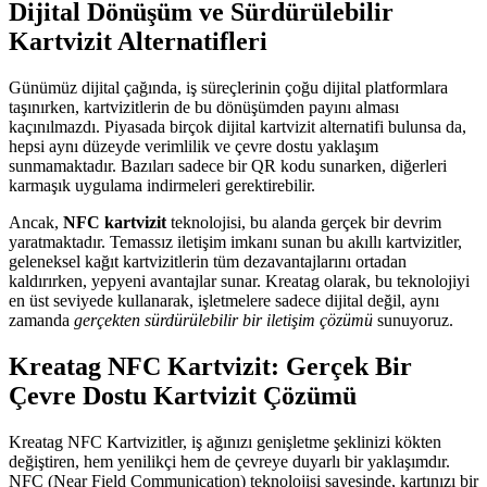
Dijital Dönüşüm ve Sürdürülebilir
Kartvizit Alternatifleri
Günümüz dijital çağında, iş süreçlerinin çoğu dijital platformlara
taşınırken, kartvizitlerin de bu dönüşümden payını alması
kaçınılmazdı. Piyasada birçok dijital kartvizit alternatifi bulunsa da,
hepsi aynı düzeyde verimlilik ve çevre dostu yaklaşım
sunmamaktadır. Bazıları sadece bir QR kodu sunarken, diğerleri
karmaşık uygulama indirmeleri gerektirebilir.
Ancak,
NFC kartvizit
teknolojisi, bu alanda gerçek bir devrim
yaratmaktadır. Temassız iletişim imkanı sunan bu akıllı kartvizitler,
geleneksel kağıt kartvizitlerin tüm dezavantajlarını ortadan
kaldırırken, yepyeni avantajlar sunar. Kreatag olarak, bu teknolojiyi
en üst seviyede kullanarak, işletmelere sadece dijital değil, aynı
zamanda
gerçekten sürdürülebilir bir iletişim çözümü
sunuyoruz.
Kreatag NFC Kartvizit: Gerçek Bir
Çevre Dostu Kartvizit Çözümü
Kreatag NFC Kartvizitler, iş ağınızı genişletme şeklinizi kökten
değiştiren, hem yenilikçi hem de çevreye duyarlı bir yaklaşımdır.
NFC (Near Field Communication) teknolojisi sayesinde, kartınızı bir