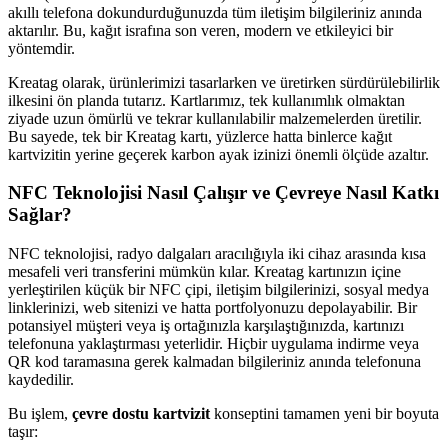
akıllı telefona dokundurduğunuzda tüm iletişim bilgileriniz anında
aktarılır. Bu, kağıt israfına son veren, modern ve etkileyici bir
yöntemdir.
Kreatag olarak, ürünlerimizi tasarlarken ve üretirken sürdürülebilirlik
ilkesini ön planda tutarız. Kartlarımız, tek kullanımlık olmaktan
ziyade uzun ömürlü ve tekrar kullanılabilir malzemelerden üretilir.
Bu sayede, tek bir Kreatag kartı, yüzlerce hatta binlerce kağıt
kartvizitin yerine geçerek karbon ayak izinizi önemli ölçüde azaltır.
NFC Teknolojisi Nasıl Çalışır ve Çevreye Nasıl Katkı
Sağlar?
NFC teknolojisi, radyo dalgaları aracılığıyla iki cihaz arasında kısa
mesafeli veri transferini mümkün kılar. Kreatag kartınızın içine
yerleştirilen küçük bir NFC çipi, iletişim bilgilerinizi, sosyal medya
linklerinizi, web sitenizi ve hatta portfolyonuzu depolayabilir. Bir
potansiyel müşteri veya iş ortağınızla karşılaştığınızda, kartınızı
telefonuna yaklaştırması yeterlidir. Hiçbir uygulama indirme veya
QR kod taramasına gerek kalmadan bilgileriniz anında telefonuna
kaydedilir.
Bu işlem,
çevre dostu kartvizit
konseptini tamamen yeni bir boyuta
taşır: