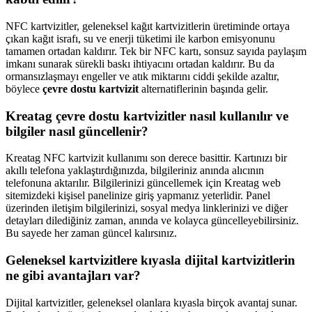
NFC kartvizitler, geleneksel kağıt kartvizitlerin üretiminde ortaya
çıkan kağıt israfı, su ve enerji tüketimi ile karbon emisyonunu
tamamen ortadan kaldırır. Tek bir NFC kartı, sonsuz sayıda paylaşım
imkanı sunarak sürekli baskı ihtiyacını ortadan kaldırır. Bu da
ormansızlaşmayı engeller ve atık miktarını ciddi şekilde azaltır,
böylece
çevre dostu kartvizit
alternatiflerinin başında gelir.
Kreatag çevre dostu kartvizitler nasıl kullanılır ve
bilgiler nasıl güncellenir?
Kreatag NFC kartvizit kullanımı son derece basittir. Kartınızı bir
akıllı telefona yaklaştırdığınızda, bilgileriniz anında alıcının
telefonuna aktarılır. Bilgilerinizi güncellemek için Kreatag web
sitemizdeki kişisel panelinize giriş yapmanız yeterlidir. Panel
üzerinden iletişim bilgilerinizi, sosyal medya linklerinizi ve diğer
detayları dilediğiniz zaman, anında ve kolayca güncelleyebilirsiniz.
Bu sayede her zaman güncel kalırsınız.
Geleneksel kartvizitlere kıyasla dijital kartvizitlerin
ne gibi avantajları var?
Dijital kartvizitler, geleneksel olanlara kıyasla birçok avantaj sunar.