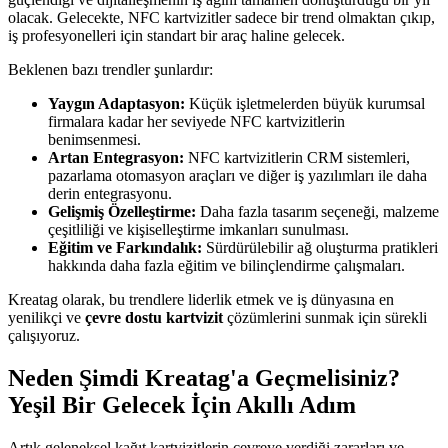
olacak. Gelecekte, NFC kartvizitler sadece bir trend olmaktan çıkıp,
iş profesyonelleri için standart bir araç haline gelecek.
Beklenen bazı trendler şunlardır:
Yaygın Adaptasyon:
Küçük işletmelerden büyük kurumsal
firmalara kadar her seviyede NFC kartvizitlerin
benimsenmesi.
Artan Entegrasyon:
NFC kartvizitlerin CRM sistemleri,
pazarlama otomasyon araçları ve diğer iş yazılımları ile daha
derin entegrasyonu.
Gelişmiş Özelleştirme:
Daha fazla tasarım seçeneği, malzeme
çeşitliliği ve kişiselleştirme imkanları sunulması.
Eğitim ve Farkındalık:
Sürdürülebilir ağ oluşturma pratikleri
hakkında daha fazla eğitim ve bilinçlendirme çalışmaları.
Kreatag olarak, bu trendlere liderlik etmek ve iş dünyasına en
yenilikçi ve
çevre dostu kartvizit
çözümlerini sunmak için sürekli
çalışıyoruz.
Neden Şimdi Kreatag'a Geçmelisiniz?
Yeşil Bir Gelecek İçin Akıllı Adım
Artık geleneksel kağıt kartvizitlerin çevreye verdiği zararları ve