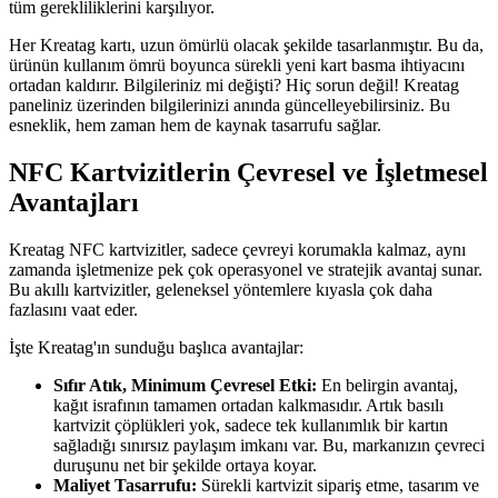
tüm gerekliliklerini karşılıyor.
Her Kreatag kartı, uzun ömürlü olacak şekilde tasarlanmıştır. Bu da,
ürünün kullanım ömrü boyunca sürekli yeni kart basma ihtiyacını
ortadan kaldırır. Bilgileriniz mi değişti? Hiç sorun değil! Kreatag
paneliniz üzerinden bilgilerinizi anında güncelleyebilirsiniz. Bu
esneklik, hem zaman hem de kaynak tasarrufu sağlar.
NFC Kartvizitlerin Çevresel ve İşletmesel
Avantajları
Kreatag NFC kartvizitler, sadece çevreyi korumakla kalmaz, aynı
zamanda işletmenize pek çok operasyonel ve stratejik avantaj sunar.
Bu akıllı kartvizitler, geleneksel yöntemlere kıyasla çok daha
fazlasını vaat eder.
İşte Kreatag'ın sunduğu başlıca avantajlar:
Sıfır Atık, Minimum Çevresel Etki:
En belirgin avantaj,
kağıt israfının tamamen ortadan kalkmasıdır. Artık basılı
kartvizit çöplükleri yok, sadece tek kullanımlık bir kartın
sağladığı sınırsız paylaşım imkanı var. Bu, markanızın çevreci
duruşunu net bir şekilde ortaya koyar.
Maliyet Tasarrufu:
Sürekli kartvizit sipariş etme, tasarım ve