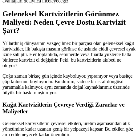
avantajları detaylıca inceleyeceğiz.
Geleneksel Kartvizitlerin Görünmez
Maliyeti: Neden Çevre Dostu Kartvizit
Şart?
Yıllardır iş dünyasının vazgeçilmez bir parçası olan geleneksel kağıt
kartvizitler, ilk bakışta masum görünse de aslında ciddi çevresel ayak
izine sahiptir. Her toplantıda, seminerde veya fuarda yüzlerce hatta
binlerce kartvizit el değiştirir. Peki, bu kartvizitlerin akıbeti ne
oluyor?
Çoğu zaman birkaç gün içinde kayboluyor, yıpranıyor veya basitçe
çöp kutusunu boyluyorlar. Bu durum, sadece bir israf döngüsü
yaratmakla kalmıyor, aynı zamanda doğal kaynaklarımız üzerinde
büyük bir baskı oluşturuyor.
Kağıt Kartvizitlerin Çevreye Verdiği Zararlar ve
Maliyetler
Geleneksel kartvizitlerin çevresel etkileri, üretim aşamasından atık
yönetimine kadar uzanan geniş bir yelpazeyi kapsar. Bu etkiler, göz
ardı edilemeyecek kadar önemlidir: