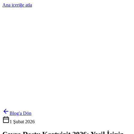
Ana içeriğe atla
Ürünler
Çözümler
Hakkımızda
Kurumsal Sipariş
Referanslar
İletişim
Kartlarını Yönet
Giriş Yap
Blog'a Dön
1 Şubat 2026