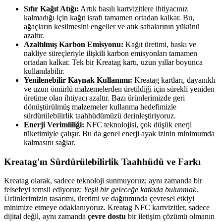
Sıfır Kağıt Atığı:
Artık basılı kartvizitlere ihtiyacınız
kalmadığı için kağıt israfı tamamen ortadan kalkar. Bu,
ağaçların kesilmesini engeller ve atık sahalarının yükünü
azaltır.
Azaltılmış Karbon Emisyonu:
Kağıt üretimi, baskı ve
nakliye süreçleriyle ilişkili karbon emisyonları tamamen
ortadan kalkar. Tek bir Kreatag kartı, uzun yıllar boyunca
kullanılabilir.
Yenilenebilir Kaynak Kullanımı:
Kreatag kartları, dayanıklı
ve uzun ömürlü malzemelerden üretildiği için sürekli yeniden
üretime olan ihtiyacı azaltır. Bazı ürünlerimizde geri
dönüştürülmüş malzemeler kullanma hedefimizle
sürdürülebilirlik taahhüdümüzü derinleştiriyoruz.
Enerji Verimliliği:
NFC teknolojisi, çok düşük enerji
tüketimiyle çalışır. Bu da genel enerji ayak izinin minimumda
kalmasını sağlar.
Kreatag'ın Sürdürülebilirlik Taahhüdü ve Farkı
Kreatag olarak, sadece teknoloji sunmuyoruz; aynı zamanda bir
felsefeyi temsil ediyoruz:
Yeşil bir geleceğe katkıda bulunmak
.
Ürünlerimizin tasarımı, üretimi ve dağıtımında çevresel etkiyi
minimize etmeye odaklanıyoruz. Kreatag NFC kartvizitler, sadece
dijital değil, aynı zamanda
çevre dostu
bir iletişim çözümü olmanın