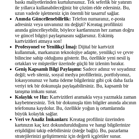
baskı maliyetlerinden kurtulursunuz. Tek seferlik bir yatırım
ile yıllarca kullanabileceğiniz bir çözüm elde edersiniz. Bu,
uzun vadede işletmeniz için önemli bir tasarruf sağlar.
Anında Güncellenebilirlik:
Telefon numaranız, e-posta
adresiniz veya unvanınız mı değişti? Kreatag profilinizi
anında güncelleyebilir, böylece kartlarınızın her zaman doğru
ve güncel bilgiyi paylaşmasını sağlarsınız. Eskimiş
kartvizitleri atmaya son!
Profesyonel ve Yenilikçi İmaj:
Dijital bir kartvizit
kullanmak, markanızın teknolojiye adapte, yenilikçi ve çevre
bilincine sahip olduğunu gösterir. Bu, özellikle yeni nesil iş
ortakları ve müşteriler üzerinde güçlü bir izlenim bırakır.
Geniş Kapsamlı Bilgi Paylaşımı:
Sadece adınız ve soyadınız
değil; web siteniz, sosyal medya profilleriniz, portfolyonuz,
lokasyonunuz ve hatta ödeme bilgileriniz gibi çok daha fazla
veriyi tek bir dokunuşla paylaşabilirsiniz. Bu, kapsamlı bir
tanışma imkanı sunar.
Kolaylık ve Hız:
Kartvizitleri aramakla veya yazmakla zaman
kaybetmezsiniz. Tek bir dokunuşla tüm bilgiler anında alıcının
telefonuna kaydolur. Bu, özellikle yoğun iş ortamlarında
büyük kolaylık sağlar.
Veri ve Analiz İmkanları:
Kreatag profiliniz üzerinden
kartınızın kaç kez dokundurulduğunu ve hangi bilgilerinize
erişildiğini takip edebilirsiniz (isteğe bağlı). Bu, pazarlama
stratejilerinizi geliştirmeniz için değerli içgörüler sunar.