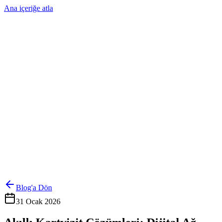
Ana içeriğe atla
Ürünler
Çözümler
Hakkımızda
Kurumsal Sipariş
Referanslar
İletişim
Kartlarını Yönet
Giriş Yap
Blog'a Dön
31 Ocak 2026