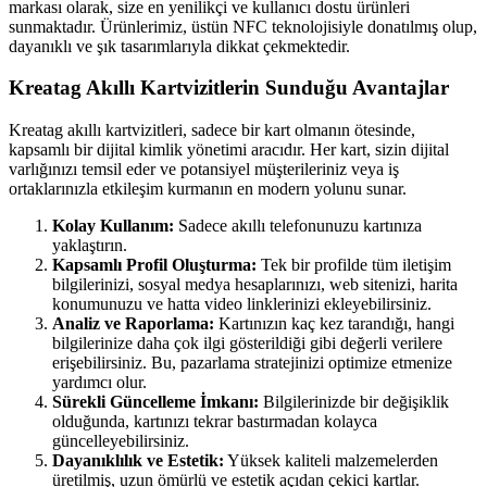
markası olarak, size en yenilikçi ve kullanıcı dostu ürünleri
sunmaktadır. Ürünlerimiz, üstün NFC teknolojisiyle donatılmış olup,
dayanıklı ve şık tasarımlarıyla dikkat çekmektedir.
Kreatag Akıllı Kartvizitlerin Sunduğu Avantajlar
Kreatag akıllı kartvizitleri, sadece bir kart olmanın ötesinde,
kapsamlı bir dijital kimlik yönetimi aracıdır. Her kart, sizin dijital
varlığınızı temsil eder ve potansiyel müşterileriniz veya iş
ortaklarınızla etkileşim kurmanın en modern yolunu sunar.
Kolay Kullanım:
Sadece akıllı telefonunuzu kartınıza
yaklaştırın.
Kapsamlı Profil Oluşturma:
Tek bir profilde tüm iletişim
bilgilerinizi, sosyal medya hesaplarınızı, web sitenizi, harita
konumunuzu ve hatta video linklerinizi ekleyebilirsiniz.
Analiz ve Raporlama:
Kartınızın kaç kez tarandığı, hangi
bilgilerinize daha çok ilgi gösterildiği gibi değerli verilere
erişebilirsiniz. Bu, pazarlama stratejinizi optimize etmenize
yardımcı olur.
Sürekli Güncelleme İmkanı:
Bilgilerinizde bir değişiklik
olduğunda, kartınızı tekrar bastırmadan kolayca
güncelleyebilirsiniz.
Dayanıklılık ve Estetik:
Yüksek kaliteli malzemelerden
üretilmiş, uzun ömürlü ve estetik açıdan çekici kartlar.