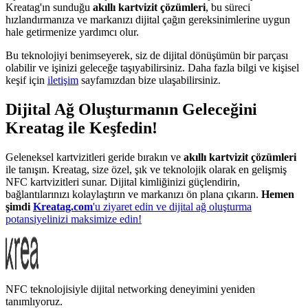
Kreatag'ın sunduğu
akıllı kartvizit çözümleri
, bu süreci
hızlandırmanıza ve markanızı dijital çağın gereksinimlerine uygun
hale getirmenize yardımcı olur.
Bu teknolojiyi benimseyerek, siz de dijital dönüşümün bir parçası
olabilir ve işinizi geleceğe taşıyabilirsiniz. Daha fazla bilgi ve kişisel
keşif için
iletişim
sayfamızdan bize ulaşabilirsiniz.
Dijital Ağ Oluşturmanın Geleceğini
Kreatag ile Keşfedin!
Geleneksel kartvizitleri geride bırakın ve
akıllı kartvizit çözümleri
ile tanışın. Kreatag, size özel, şık ve teknolojik olarak en gelişmiş
NFC kartvizitleri sunar. Dijital kimliğinizi güçlendirin,
bağlantılarınızı kolaylaştırın ve markanızı ön plana çıkarın.
Hemen
şimdi
Kreatag.com
'u ziyaret edin ve dijital ağ oluşturma
potansiyelinizi maksimize edin!
NFC teknolojisiyle dijital networking deneyimini yeniden
tanımlıyoruz.