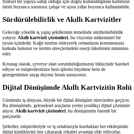
fiziksel bir yapıya sahip olduğu için doğru kullanıldığında kartınızın
ömrü boyunca sorunsuz çalışır ve uzun yıllar boyunca kullanılabilir.
Sürdürülebilirlik ve Akıllı Kartvizitler
Geleceğe yönelik iş yapış şekillerinin temelinde sürdürülebilirlik
yatıyor.
Akıllı kartvizit çözümleri
, bu vizyonla mükemmel bir
uyum içindedir. Kağıt israfını önleyerek ormanların korunmasına
katkıda bulunur ve üretim süreçlerindeki enerji tüketimini minimize
eder.
Kreatag olarak, çevreye olan sorumluluğumuzun bilincinde hareket
ediyor ve müşterilerimize hem işlerini büyütme hem de
gezegenimize saygı duyma fırsatı sunuyoruz.
Dijital Dönüşümde Akıllı Kartvizitin Rolü
Günümüz iş dünyası, büyük bir dijital dönüşüm sürecinden geçiyor.
Bu dönüşümde, geleneksel araçların yerini yenilikçi dijital çözümler
alıyor.
Akıllı kartvizit çözümleri
, bu dönüşümün önemli bir
parçasıdır.
Şirketler, müşterileriyle ve iş ortaklarıyla kurdukları her etkileşimde
dijital kimliklerini öne çıkararak rekabet avantajı elde ediyorlar.