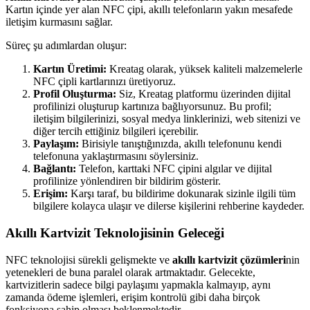
Kartın içinde yer alan NFC çipi, akıllı telefonların yakın mesafede
iletişim kurmasını sağlar.
Süreç şu adımlardan oluşur:
Kartın Üretimi:
Kreatag olarak, yüksek kaliteli malzemelerle
NFC çipli kartlarınızı üretiyoruz.
Profil Oluşturma:
Siz, Kreatag platformu üzerinden dijital
profilinizi oluşturup kartınıza bağlıyorsunuz. Bu profil;
iletişim bilgilerinizi, sosyal medya linklerinizi, web sitenizi ve
diğer tercih ettiğiniz bilgileri içerebilir.
Paylaşım:
Birisiyle tanıştığınızda, akıllı telefonunu kendi
telefonuna yaklaştırmasını söylersiniz.
Bağlantı:
Telefon, karttaki NFC çipini algılar ve dijital
profilinize yönlendiren bir bildirim gösterir.
Erişim:
Karşı taraf, bu bildirime dokunarak sizinle ilgili tüm
bilgilere kolayca ulaşır ve dilerse kişilerini rehberine kaydeder.
Akıllı Kartvizit Teknolojisinin Geleceği
NFC teknolojisi sürekli gelişmekte ve
akıllı kartvizit çözümleri
nin
yetenekleri de buna paralel olarak artmaktadır. Gelecekte,
kartvizitlerin sadece bilgi paylaşımı yapmakla kalmayıp, aynı
zamanda ödeme işlemleri, erişim kontrolü gibi daha birçok
fonksiyona sahip olması beklenmektedir.