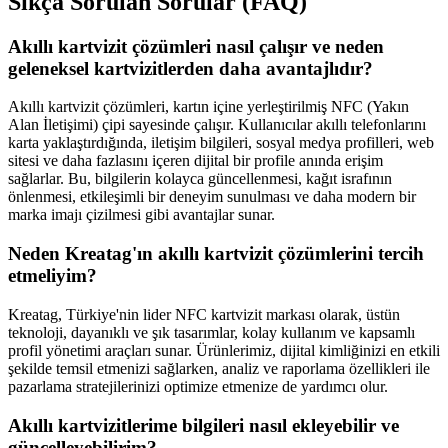
Sıkça Sorulan Sorular (FAQ)
Akıllı kartvizit çözümleri nasıl çalışır ve neden
geleneksel kartvizitlerden daha avantajlıdır?
Akıllı kartvizit çözümleri, kartın içine yerleştirilmiş NFC (Yakın
Alan İletişimi) çipi sayesinde çalışır. Kullanıcılar akıllı telefonlarını
karta yaklaştırdığında, iletişim bilgileri, sosyal medya profilleri, web
sitesi ve daha fazlasını içeren dijital bir profile anında erişim
sağlarlar. Bu, bilgilerin kolayca güncellenmesi, kağıt israfının
önlenmesi, etkileşimli bir deneyim sunulması ve daha modern bir
marka imajı çizilmesi gibi avantajlar sunar.
Neden Kreatag'ın akıllı kartvizit çözümlerini tercih
etmeliyim?
Kreatag, Türkiye'nin lider NFC kartvizit markası olarak, üstün
teknoloji, dayanıklı ve şık tasarımlar, kolay kullanım ve kapsamlı
profil yönetimi araçları sunar. Ürünlerimiz, dijital kimliğinizi en etkili
şekilde temsil etmenizi sağlarken, analiz ve raporlama özellikleri ile
pazarlama stratejilerinizi optimize etmenize de yardımcı olur.
Akıllı kartvizitlerime bilgileri nasıl ekleyebilir ve
güncelleyebilirim?