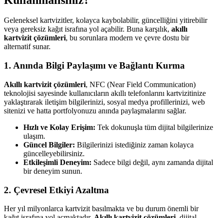
Geleneksel kartvizitler, kolayca kaybolabilir, güncelliğini yitirebilir
veya gereksiz kağıt israfına yol açabilir. Buna karşılık,
akıllı
kartvizit çözümleri
, bu sorunlara modern ve çevre dostu bir
alternatif sunar.
1. Anında Bilgi Paylaşımı ve Bağlantı Kurma
Akıllı kartvizit çözümleri
, NFC (Near Field Communication)
teknolojisi sayesinde kullanıcıların akıllı telefonlarını kartvizitinize
yaklaştırarak iletişim bilgilerinizi, sosyal medya profillerinizi, web
sitenizi ve hatta portfolyonuzu anında paylaşmalarını sağlar.
Hızlı ve Kolay Erişim:
Tek dokunuşla tüm dijital bilgilerinize
ulaşım.
Güncel Bilgiler:
Bilgilerinizi istediğiniz zaman kolayca
güncelleyebilirsiniz.
Etkileşimli Deneyim:
Sadece bilgi değil, aynı zamanda dijital
bir deneyim sunun.
2. Çevresel Etkiyi Azaltma
Her yıl milyonlarca kartvizit basılmakta ve bu durum önemli bir
kağıt israfına yol açmaktadır.
Akıllı kartvizit çözümleri
, dijital