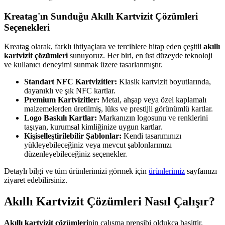
Kreatag'ın Sunduğu Akıllı Kartvizit Çözümleri
Seçenekleri
Kreatag olarak, farklı ihtiyaçlara ve tercihlere hitap eden çeşitli
akıllı
kartvizit çözümleri
sunuyoruz. Her biri, en üst düzeyde teknoloji
ve kullanıcı deneyimi sunmak üzere tasarlanmıştır.
Standart NFC Kartvizitler:
Klasik kartvizit boyutlarında,
dayanıklı ve şık NFC kartlar.
Premium Kartvizitler:
Metal, ahşap veya özel kaplamalı
malzemelerden üretilmiş, lüks ve prestijli görünümlü kartlar.
Logo Baskılı Kartlar:
Markanızın logosunu ve renklerini
taşıyan, kurumsal kimliğinize uygun kartlar.
Kişiselleştirilebilir Şablonlar:
Kendi tasarımınızı
yükleyebileceğiniz veya mevcut şablonlarımızı
düzenleyebileceğiniz seçenekler.
Detaylı bilgi ve tüm ürünlerimizi görmek için
ürünlerimiz
sayfamızı
ziyaret edebilirsiniz.
Akıllı Kartvizit Çözümleri Nasıl Çalışır?
Akıllı kartvizit çözümleri
nin çalışma prensibi oldukça basittir.