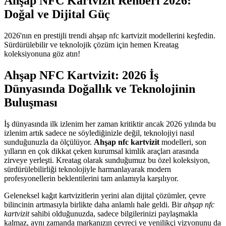
Ahşap NFC Kartvizit Rehberi 2026:
Doğal ve Dijital Güç
2026'nın en prestijli trendi ahşap nfc kartvizit modellerini keşfedin.
Sürdürülebilir ve teknolojik çözüm için hemen Kreatag
koleksiyonuna göz atın!
Ahşap NFC Kartvizit: 2026 İş
Dünyasında Doğallık ve Teknolojinin
Buluşması
İş dünyasında ilk izlenim her zaman kritiktir ancak 2026 yılında bu
izlenim artık sadece ne söylediğinizle değil, teknolojiyi nasıl
sunduğunuzla da ölçülüyor.
Ahşap nfc kartvizit
modelleri, son
yılların en çok dikkat çeken kurumsal kimlik araçları arasında
zirveye yerleşti. Kreatag olarak sunduğumuz bu özel koleksiyon,
sürdürülebilirliği teknolojiyle harmanlayarak modern
profesyonellerin beklentilerini tam anlamıyla karşılıyor.
Geleneksel kağıt kartvizitlerin yerini alan dijital çözümler, çevre
bilincinin artmasıyla birlikte daha anlamlı hale geldi. Bir
ahşap nfc
kartvizit
sahibi olduğunuzda, sadece bilgilerinizi paylaşmakla
kalmaz, aynı zamanda markanızın çevreci ve yenilikçi vizyonunu da