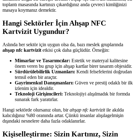
toplantı masasında kartınızı çıkardığınız anda çevreci kimliğinizi
masaya koymanız demektir.
Hangi Sektörler İçin Ahşap NFC
Kartvizit Uygundur?
Aslında her sektör için uygun olsa da, bazı meslek gruplarında
ahşap nfc kartvizit
etkisi çok daha güçlüdür. Örneğin:
Mimarlar ve Tasarımcılar:
Estetik ve materyal kalitesine
önem veren bu grup için ahşap kartlar birer tasarım objesidir.
Sürdürülebilirlik Uzmanları:
Kendi felsefelerini doğrudan
temsil eden bir araçtır.
Gayrimenkul Danışmanları:
Güven ve prestij odaklı bir ilk
izlenim için idealdir.
Teknoloji Girişimcileri:
Teknolojiyi alışılmadık bir formda
sunarak fark yaratırlar.
Hangi sektörde olursanız olun, bir
ahşap nfc kartvizit
ile akılda
kalıcılığınız %80 oranında artar. Çünkü insanlar alışılagelmişin
dışındaki nesnelere daha fazla odaklanırlar.
Kişiselleştirme: Sizin Kartınız, Sizin