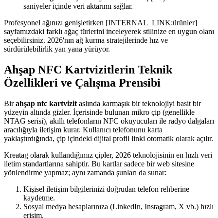
saniyeler içinde veri aktarımı sağlar.
Profesyonel ağınızı genişletirken [INTERNAL_LINK:ürünler]
sayfamızdaki farklı ağaç türlerini inceleyerek stilinize en uygun olanı
seçebilirsiniz. 2026'nın ağ kurma stratejilerinde hız ve
sürdürülebilirlik yan yana yürüyor.
Ahşap NFC Kartvizitlerin Teknik
Özellikleri ve Çalışma Prensibi
Bir
ahşap nfc kartvizit
aslında karmaşık bir teknolojiyi basit bir
yüzeyin altında gizler. İçerisinde bulunan mikro çip (genellikle
NTAG serisi), akıllı telefonların NFC okuyucuları ile radyo dalgaları
aracılığıyla iletişim kurar. Kullanıcı telefonunu karta
yaklaştırdığında, çip içindeki dijital profil linki otomatik olarak açılır.
Kreatag olarak kullandığımız çipler, 2026 teknolojisinin en hızlı veri
iletim standartlarına sahiptir. Bu kartlar sadece bir web sitesine
yönlendirme yapmaz; aynı zamanda şunları da sunar:
Kişisel iletişim bilgilerinizi doğrudan telefon rehberine
kaydetme.
Sosyal medya hesaplarınıza (LinkedIn, Instagram, X vb.) hızlı
erişim.