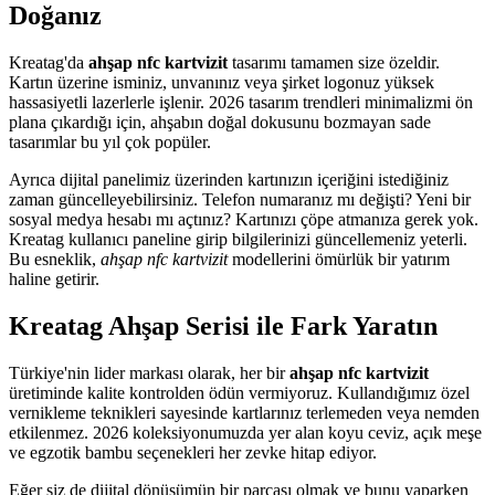
Doğanız
Kreatag'da
ahşap nfc kartvizit
tasarımı tamamen size özeldir.
Kartın üzerine isminiz, unvanınız veya şirket logonuz yüksek
hassasiyetli lazerlerle işlenir. 2026 tasarım trendleri minimalizmi ön
plana çıkardığı için, ahşabın doğal dokusunu bozmayan sade
tasarımlar bu yıl çok popüler.
Ayrıca dijital panelimiz üzerinden kartınızın içeriğini istediğiniz
zaman güncelleyebilirsiniz. Telefon numaranız mı değişti? Yeni bir
sosyal medya hesabı mı açtınız? Kartınızı çöpe atmanıza gerek yok.
Kreatag kullanıcı paneline girip bilgilerinizi güncellemeniz yeterli.
Bu esneklik,
ahşap nfc kartvizit
modellerini ömürlük bir yatırım
haline getirir.
Kreatag Ahşap Serisi ile Fark Yaratın
Türkiye'nin lider markası olarak, her bir
ahşap nfc kartvizit
üretiminde kalite kontrolden ödün vermiyoruz. Kullandığımız özel
vernikleme teknikleri sayesinde kartlarınız terlemeden veya nemden
etkilenmez. 2026 koleksiyonumuzda yer alan koyu ceviz, açık meşe
ve egzotik bambu seçenekleri her zevke hitap ediyor.
Eğer siz de dijital dönüşümün bir parçası olmak ve bunu yaparken