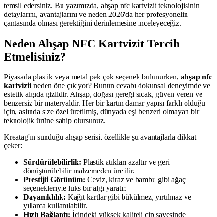
temsil edersiniz. Bu yazımızda, ahşap nfc kartvizit teknolojisinin
detaylarını, avantajlarını ve neden 2026'da her profesyonelin
çantasında olması gerektiğini derinlemesine inceleyeceğiz.
Neden Ahşap NFC Kartvizit Tercih
Etmelisiniz?
Piyasada plastik veya metal pek çok seçenek bulunurken,
ahşap nfc
kartvizit
neden öne çıkıyor? Bunun cevabı dokunsal deneyimde ve
estetik algıda gizlidir. Ahşap, doğası gereği sıcak, güven veren ve
benzersiz bir materyaldir. Her bir kartın damar yapısı farklı olduğu
için, aslında size özel üretilmiş, dünyada eşi benzeri olmayan bir
teknolojik ürüne sahip olursunuz.
Kreatag'ın sunduğu ahşap serisi, özellikle şu avantajlarla dikkat
çeker:
Sürdürülebilirlik:
Plastik atıkları azaltır ve geri
dönüştürülebilir malzemeden üretilir.
Prestijli Görünüm:
Ceviz, kiraz ve bambu gibi ağaç
seçenekleriyle lüks bir algı yaratır.
Dayanıklılık:
Kağıt kartlar gibi bükülmez, yırtılmaz ve
yıllarca kullanılabilir.
Hızlı Bağlantı:
İçindeki yüksek kaliteli çip sayesinde