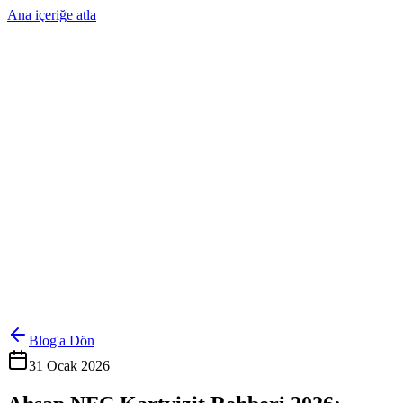
Ana içeriğe atla
Ürünler
Çözümler
Hakkımızda
Kurumsal Sipariş
Referanslar
İletişim
Kartlarını Yönet
Giriş Yap
Blog'a Dön
31 Ocak 2026