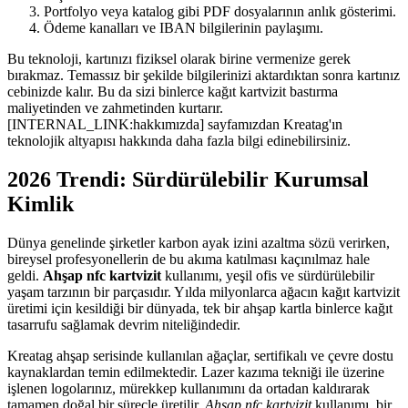
Portfolyo veya katalog gibi PDF dosyalarının anlık gösterimi.
Ödeme kanalları ve IBAN bilgilerinin paylaşımı.
Bu teknoloji, kartınızı fiziksel olarak birine vermenize gerek
bırakmaz. Temassız bir şekilde bilgilerinizi aktardıktan sonra kartınız
cebinizde kalır. Bu da sizi binlerce kağıt kartvizit bastırma
maliyetinden ve zahmetinden kurtarır.
[INTERNAL_LINK:hakkımızda] sayfamızdan Kreatag'ın
teknolojik altyapısı hakkında daha fazla bilgi edinebilirsiniz.
2026 Trendi: Sürdürülebilir Kurumsal
Kimlik
Dünya genelinde şirketler karbon ayak izini azaltma sözü verirken,
bireysel profesyonellerin de bu akıma katılması kaçınılmaz hale
geldi.
Ahşap nfc kartvizit
kullanımı, yeşil ofis ve sürdürülebilir
yaşam tarzının bir parçasıdır. Yılda milyonlarca ağacın kağıt kartvizit
üretimi için kesildiği bir dünyada, tek bir ahşap kartla binlerce kağıt
tasarrufu sağlamak devrim niteliğindedir.
Kreatag ahşap serisinde kullanılan ağaçlar, sertifikalı ve çevre dostu
kaynaklardan temin edilmektedir. Lazer kazıma tekniği ile üzerine
işlenen logolarınız, mürekkep kullanımını da ortadan kaldırarak
tamamen doğal bir süreçle üretilir.
Ahşap nfc kartvizit
kullanımı, bir