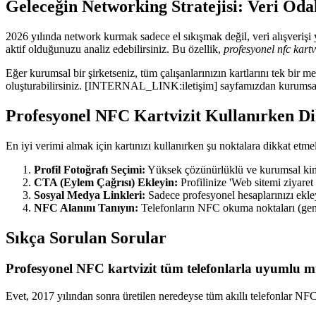
Geleceğin Networking Stratejisi: Veri Odak
2026 yılında network kurmak sadece el sıkışmak değil, veri alışverişi y
aktif olduğunuzu analiz edebilirsiniz. Bu özellik,
profesyonel nfc kartv
Eğer kurumsal bir şirketseniz, tüm çalışanlarınızın kartlarını tek bir me
oluşturabilirsiniz. [INTERNAL_LINK:iletişim] sayfamızdan kurumsal çö
Profesyonel NFC Kartvizit Kullanırken D
En iyi verimi almak için kartınızı kullanırken şu noktalara dikkat etmel
Profil Fotoğrafı Seçimi:
Yüksek çözünürlüklü ve kurumsal kiml
CTA (Eylem Çağrısı) Ekleyin:
Profilinize 'Web sitemi ziyaret
Sosyal Medya Linkleri:
Sadece profesyonel hesaplarınızı ekl
NFC Alanını Tanıyın:
Telefonların NFC okuma noktaları (genel
Sıkça Sorulan Sorular
Profesyonel NFC kartvizit tüm telefonlarla uyumlu 
Evet, 2017 yılından sonra üretilen neredeyse tüm akıllı telefonlar NFC