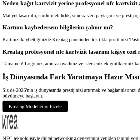
Neden kağıt kartvizit yerine profesyonel nfc kartvizit
Maliyet tasarrufu, sürdürülebilirlik, sınırsız veri paylaşımı ve prestij
Kartımı kaybedersem bilgilerim çalınır mı?
Kartınızı kaybettiğinizde Kreatag panelinden tek tıkla profilinizi 'Pasif
Kreatag profesyonel nfc kartvizit tasarımı kişiye özel
Tamamen! Logonuz, adınız-soyadınız ve isterseniz ek grafikleriniz kartı
İş Dünyasında Fark Yaratmaya Hazır Mısı
Siz de 2026'nın iş dünyasında prestijinizi artırmak ve bağlantılarınız
büyütmeye başlayın.
Kreatag Modellerini İncele
NFC teknolojisiyle dijital networking deneyimini yeniden tanımlıyoru