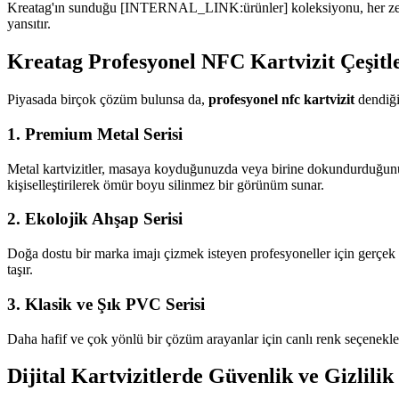
Kreatag'ın sunduğu [INTERNAL_LINK:ürünler] koleksiyonu, her zevke v
yansıtır.
Kreatag Profesyonel NFC Kartvizit Çeşitle
Piyasada birçok çözüm bulunsa da,
profesyonel nfc kartvizit
dendiği
1. Premium Metal Serisi
Metal kartvizitler, masaya koyduğunuzda veya birine dokundurduğunuzda
kişiselleştirilerek ömür boyu silinmez bir görünüm sunar.
2. Ekolojik Ahşap Serisi
Doğa dostu bir marka imajı çizmek isteyen profesyoneller için gerçe
taşır.
3. Klasik ve Şık PVC Serisi
Daha hafif ve çok yönlü bir çözüm arayanlar için canlı renk seçenekleri 
Dijital Kartvizitlerde Güvenlik ve Gizlilik