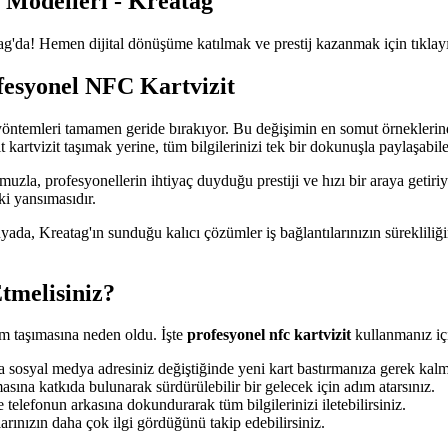
 Modelleri - Kreatag
atag'da! Hemen dijital dönüşüme katılmak ve prestij kazanmak için tıklay
fesyonel NFC Kartvizit
el yöntemleri tamamen geride bırakıyor. Bu değişimin en somut örneklerin
t kartvizit taşımak yerine, tüm bilgilerinizi tek bir dokunuşla paylaşabi
muzla, profesyonellerin ihtiyaç duyduğu prestiji ve hızı bir araya getiri
ki yansımasıdır.
 dünyada, Kreatag'ın sunduğu kalıcı çözümler iş bağlantılarınızın sürek
tmelisiniz?
em taşımasına neden oldu. İşte
profesyonel nfc kartvizit
kullanmanız iç
sosyal medya adresiniz değiştiğinde yeni kart bastırmanıza gerek kal
sına katkıda bulunarak sürdürülebilir bir gelecek için adım atarsınız.
efonun arkasına dokundurarak tüm bilgilerinizi iletebilirsiniz.
arınızın daha çok ilgi gördüğünü takip edebilirsiniz.