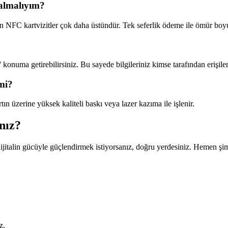
 almalıyım?
 için NFC kartvizitler çok daha üstündür. Tek seferlik ödeme ile ömür boy
' konuma getirebilirsiniz. Bu sayede bilgileriniz kimse tarafından erişile
 mi?
n üzerine yüksek kaliteli baskı veya lazer kazıma ile işlenir.
nız?
ı dijitalin gücüyle güçlendirmek istiyorsanız, doğru yerdesiniz. Hemen ş
z.