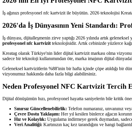
2026'nın En İyi Profesyonel NFC Kartvizit
İş ağınızı profesyonel nfc kartvizit ile büyütün. 2026 teknolojisi Kre
2026'da İş Dünyasının Yeni Standardı: Pro
İş dünyası, dijitalleşmenin zirve yaptığı 2026 yılında artık geleneks
profesyonel nfc kartvizit
teknolojisidir. Artık cebinizde yüzlerce kağı
Kreatag olarak Türkiye'nin lider dijital kartvizit markası olma vizyonu
sadece bir teknoloji kullanımından öte, marka imajının dijital dünyada
Geleneksel kartvizitlerin %88'inin bir hafta içinde çöpe atıldığı bir
vizyonumuz hakkında daha fazla bilgi alabilirsiniz.
Neden Profesyonel NFC Kartvizit Tercih E
Dijital dönüşümün hızı, profesyonel hayatta saniyelerin bile kritik ön
Sınırsız Güncellenebilirlik:
Telefon numaranız, unvanınız veya 
Çevre Dostu Yaklaşım:
Her yıl kesilen binlerce ağacın korunma
Hız ve Kolaylık:
Uygulama indirmeye gerek duymadan, sadece tel
Veri Analitiği:
Kartınızın kaç kez tarandığını ve hangi bağlantıl