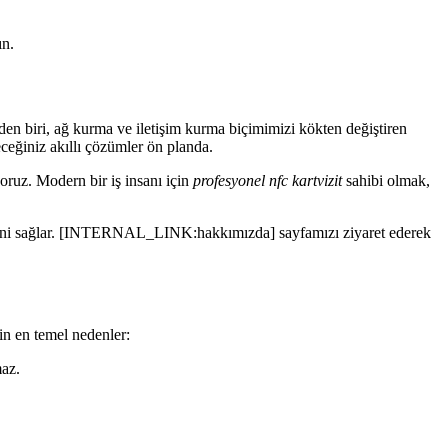
ın.
den biri, ağ kurma ve iletişim kurma biçimimizi kökten değiştiren
leceğiniz akıllı çözümler ön planda.
yoruz. Modern bir iş insanı için
profesyonel nfc kartvizit
sahibi olmak,
liliğini sağlar. [INTERNAL_LINK:hakkımızda] sayfamızı ziyaret ederek
in en temel nedenler:
maz.