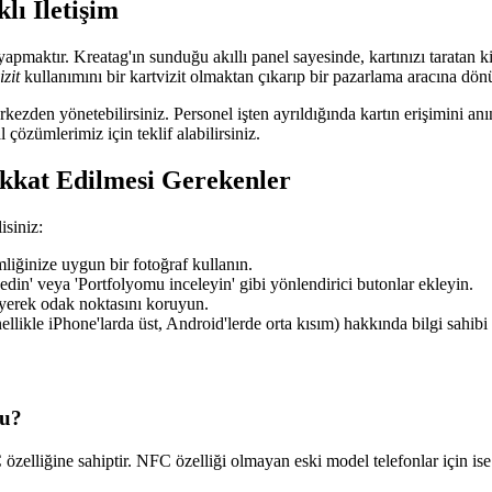
lı İletişim
apmaktır. Kreatag'ın sunduğu akıllı panel sayesinde, kartınızı taratan kiş
izit
kullanımını bir kartvizit olmaktan çıkarıp bir pazarlama aracına dönü
rkezden yönetebilirsiniz. Personel işten ayrıldığında kartın erişimini anın
zümlerimiz için teklif alabilirsiniz.
ikkat Edilmesi Gerekenler
isiniz:
iğinize uygun bir fotoğraf kullanın.
 edin' veya 'Portfolyomu inceleyin' gibi yönlendirici butonlar ekleyin.
eyerek odak noktasını koruyun.
likle iPhone'larda üst, Android'lerde orta kısım) hakkında bilgi sahibi
mu?
 özelliğine sahiptir. NFC özelliği olmayan eski model telefonlar için i