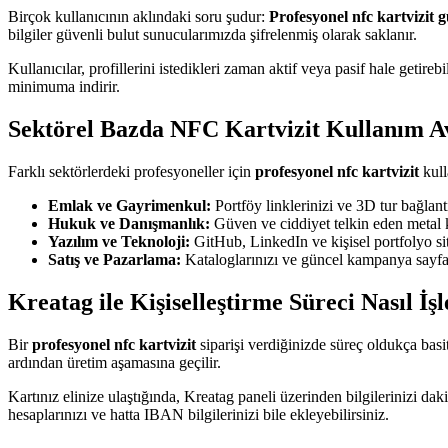
Birçok kullanıcının aklındaki soru şudur:
Profesyonel nfc kartvizit 
bilgiler güvenli bulut sunucularımızda şifrelenmiş olarak saklanır.
Kullanıcılar, profillerini istedikleri zaman aktif veya pasif hale getire
minimuma indirir.
Sektörel Bazda NFC Kartvizit Kullanım Av
Farklı sektörlerdeki profesyoneller için
profesyonel nfc kartvizit
kull
Emlak ve Gayrimenkul:
Portföy linklerinizi ve 3D tur bağlantıl
Hukuk ve Danışmanlık:
Güven ve ciddiyet telkin eden metal kar
Yazılım ve Teknoloji:
GitHub, LinkedIn ve kişisel portfolyo sit
Satış ve Pazarlama:
Kataloglarınızı ve güncel kampanya sayfala
Kreatag ile Kişiselleştirme Süreci Nasıl İşl
Bir
profesyonel nfc kartvizit
siparişi verdiğinizde süreç oldukça basi
ardından üretim aşamasına geçilir.
Kartınız elinize ulaştığında, Kreatag paneli üzerinden bilgilerinizi dak
hesaplarınızı ve hatta IBAN bilgilerinizi bile ekleyebilirsiniz.