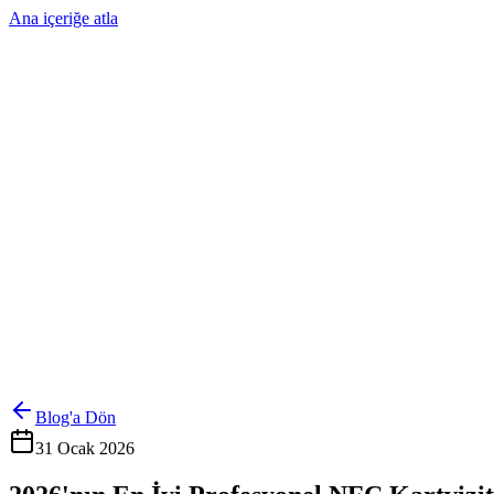
Ana içeriğe atla
Ürünler
Çözümler
Hakkımızda
Kurumsal Sipariş
Referanslar
İletişim
Kartlarını Yönet
Giriş Yap
Blog'a Dön
31 Ocak 2026