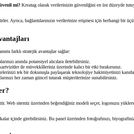
güvenli mi?
Kreatag olarak verilerinizin güvenliğini en üst düzeyde tutuyo
bilirler. Ayrıca, bağlantılarınızın verilerinize erişmesi için herhangi bir
antajları
anımı farklı stratejik avantajlar sağlar:
arınızı anında potansiyel alıcılara iletebilirsiniz.
tvizitler ile müvekkilleriniz üzerinde kalıcı bir etki bırakırsınız.
elerinizi tek bir dokunuşla paylaşarak teknolojiye hakimiyetinizi kanıtla
rınızı her zaman güncel tutarak müşterilerinize sunabilirsiniz.
er?
ttir. Web sitemiz üzerinden beğendiğiniz modeli seçer, logonuzu yüklers
ikalar içinde girebilirsiniz. Bu panel üzerinden fotoğrafınızı, biyografi