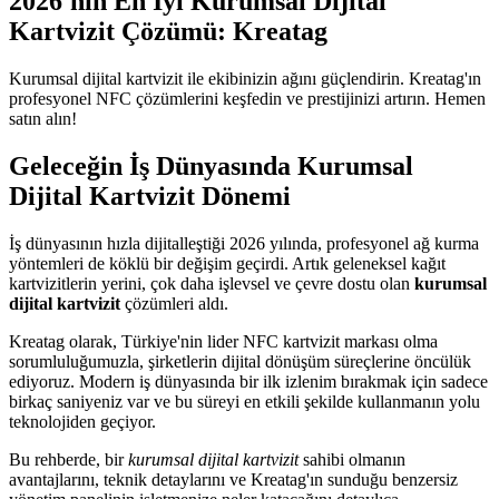
2026'nın En İyi Kurumsal Dijital
Kartvizit Çözümü: Kreatag
Kurumsal dijital kartvizit ile ekibinizin ağını güçlendirin. Kreatag'ın
profesyonel NFC çözümlerini keşfedin ve prestijinizi artırın. Hemen
satın alın!
Geleceğin İş Dünyasında Kurumsal
Dijital Kartvizit Dönemi
İş dünyasının hızla dijitalleştiği 2026 yılında, profesyonel ağ kurma
yöntemleri de köklü bir değişim geçirdi. Artık geleneksel kağıt
kartvizitlerin yerini, çok daha işlevsel ve çevre dostu olan
kurumsal
dijital kartvizit
çözümleri aldı.
Kreatag olarak, Türkiye'nin lider NFC kartvizit markası olma
sorumluluğumuzla, şirketlerin dijital dönüşüm süreçlerine öncülük
ediyoruz. Modern iş dünyasında bir ilk izlenim bırakmak için sadece
birkaç saniyeniz var ve bu süreyi en etkili şekilde kullanmanın yolu
teknolojiden geçiyor.
Bu rehberde, bir
kurumsal dijital kartvizit
sahibi olmanın
avantajlarını, teknik detaylarını ve Kreatag'ın sunduğu benzersiz