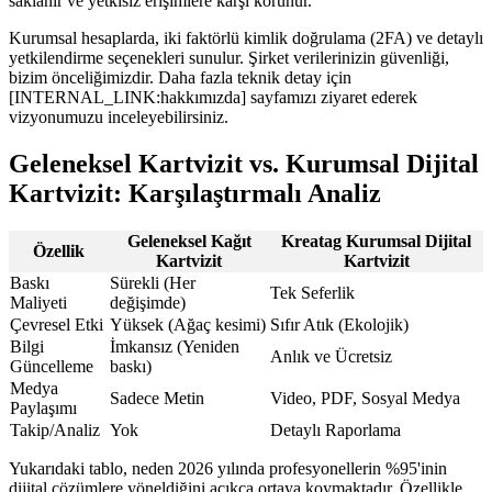
saklanır ve yetkisiz erişimlere karşı korunur.
Kurumsal hesaplarda, iki faktörlü kimlik doğrulama (2FA) ve detaylı
yetkilendirme seçenekleri sunulur. Şirket verilerinizin güvenliği,
bizim önceliğimizdir. Daha fazla teknik detay için
[INTERNAL_LINK:hakkımızda] sayfamızı ziyaret ederek
vizyonumuzu inceleyebilirsiniz.
Geleneksel Kartvizit vs. Kurumsal Dijital
Kartvizit: Karşılaştırmalı Analiz
Geleneksel Kağıt
Kreatag Kurumsal Dijital
Özellik
Kartvizit
Kartvizit
Baskı
Sürekli (Her
Tek Seferlik
Maliyeti
değişimde)
Çevresel Etki
Yüksek (Ağaç kesimi)
Sıfır Atık (Ekolojik)
Bilgi
İmkansız (Yeniden
Anlık ve Ücretsiz
Güncelleme
baskı)
Medya
Sadece Metin
Video, PDF, Sosyal Medya
Paylaşımı
Takip/Analiz
Yok
Detaylı Raporlama
Yukarıdaki tablo, neden 2026 yılında profesyonellerin %95'inin
dijital çözümlere yöneldiğini açıkça ortaya koymaktadır. Özellikle