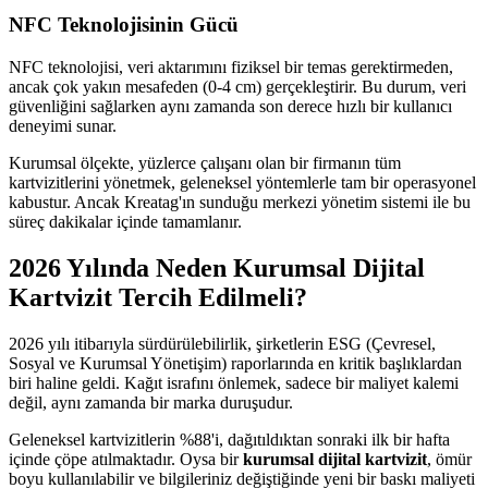
NFC Teknolojisinin Gücü
NFC teknolojisi, veri aktarımını fiziksel bir temas gerektirmeden,
ancak çok yakın mesafeden (0-4 cm) gerçekleştirir. Bu durum, veri
güvenliğini sağlarken aynı zamanda son derece hızlı bir kullanıcı
deneyimi sunar.
Kurumsal ölçekte, yüzlerce çalışanı olan bir firmanın tüm
kartvizitlerini yönetmek, geleneksel yöntemlerle tam bir operasyonel
kabustur. Ancak Kreatag'ın sunduğu merkezi yönetim sistemi ile bu
süreç dakikalar içinde tamamlanır.
2026 Yılında Neden Kurumsal Dijital
Kartvizit Tercih Edilmeli?
2026 yılı itibarıyla sürdürülebilirlik, şirketlerin ESG (Çevresel,
Sosyal ve Kurumsal Yönetişim) raporlarında en kritik başlıklardan
biri haline geldi. Kağıt israfını önlemek, sadece bir maliyet kalemi
değil, aynı zamanda bir marka duruşudur.
Geleneksel kartvizitlerin %88'i, dağıtıldıktan sonraki ilk bir hafta
içinde çöpe atılmaktadır. Oysa bir
kurumsal dijital kartvizit
, ömür
boyu kullanılabilir ve bilgileriniz değiştiğinde yeni bir baskı maliyeti