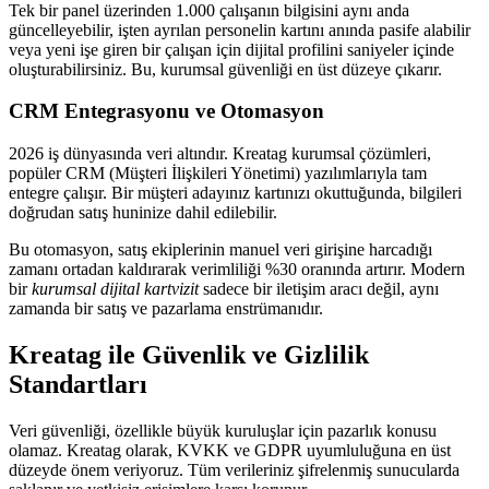
Tek bir panel üzerinden 1.000 çalışanın bilgisini aynı anda
güncelleyebilir, işten ayrılan personelin kartını anında pasife alabilir
veya yeni işe giren bir çalışan için dijital profilini saniyeler içinde
oluşturabilirsiniz. Bu, kurumsal güvenliği en üst düzeye çıkarır.
CRM Entegrasyonu ve Otomasyon
2026 iş dünyasında veri altındır. Kreatag kurumsal çözümleri,
popüler CRM (Müşteri İlişkileri Yönetimi) yazılımlarıyla tam
entegre çalışır. Bir müşteri adayınız kartınızı okuttuğunda, bilgileri
doğrudan satış huninize dahil edilebilir.
Bu otomasyon, satış ekiplerinin manuel veri girişine harcadığı
zamanı ortadan kaldırarak verimliliği %30 oranında artırır. Modern
bir
kurumsal dijital kartvizit
sadece bir iletişim aracı değil, aynı
zamanda bir satış ve pazarlama enstrümanıdır.
Kreatag ile Güvenlik ve Gizlilik
Standartları
Veri güvenliği, özellikle büyük kuruluşlar için pazarlık konusu
olamaz. Kreatag olarak, KVKK ve GDPR uyumluluğuna en üst
düzeyde önem veriyoruz. Tüm verileriniz şifrelenmiş sunucularda