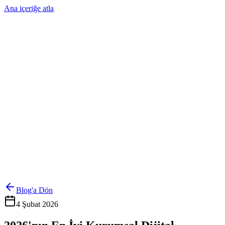
Ana içeriğe atla
Ürünler
Çözümler
Hakkımızda
Kurumsal Sipariş
Referanslar
İletişim
Kartlarını Yönet
Giriş Yap
Blog'a Dön
4 Şubat 2026