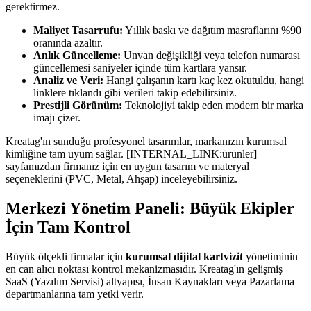
gerektirmez.
Maliyet Tasarrufu:
Yıllık baskı ve dağıtım masraflarını %90
oranında azaltır.
Anlık Güncelleme:
Unvan değişikliği veya telefon numarası
güncellemesi saniyeler içinde tüm kartlara yansır.
Analiz ve Veri:
Hangi çalışanın kartı kaç kez okutuldu, hangi
linklere tıklandı gibi verileri takip edebilirsiniz.
Prestijli Görünüm:
Teknolojiyi takip eden modern bir marka
imajı çizer.
Kreatag'ın sunduğu profesyonel tasarımlar, markanızın kurumsal
kimliğine tam uyum sağlar. [INTERNAL_LINK:ürünler]
sayfamızdan firmanız için en uygun tasarım ve materyal
seçeneklerini (PVC, Metal, Ahşap) inceleyebilirsiniz.
Merkezi Yönetim Paneli: Büyük Ekipler
İçin Tam Kontrol
Büyük ölçekli firmalar için
kurumsal dijital kartvizit
yönetiminin
en can alıcı noktası kontrol mekanizmasıdır. Kreatag'ın gelişmiş
SaaS (Yazılım Servisi) altyapısı, İnsan Kaynakları veya Pazarlama
departmanlarına tam yetki verir.