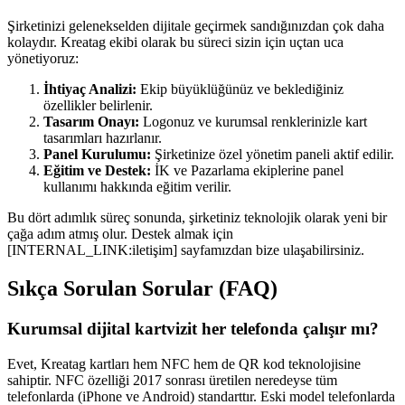
Şirketinizi gelenekselden dijitale geçirmek sandığınızdan çok daha
kolaydır. Kreatag ekibi olarak bu süreci sizin için uçtan uca
yönetiyoruz:
İhtiyaç Analizi:
Ekip büyüklüğünüz ve beklediğiniz
özellikler belirlenir.
Tasarım Onayı:
Logonuz ve kurumsal renklerinizle kart
tasarımları hazırlanır.
Panel Kurulumu:
Şirketinize özel yönetim paneli aktif edilir.
Eğitim ve Destek:
İK ve Pazarlama ekiplerine panel
kullanımı hakkında eğitim verilir.
Bu dört adımlık süreç sonunda, şirketiniz teknolojik olarak yeni bir
çağa adım atmış olur. Destek almak için
[INTERNAL_LINK:iletişim] sayfamızdan bize ulaşabilirsiniz.
Sıkça Sorulan Sorular (FAQ)
Kurumsal dijital kartvizit her telefonda çalışır mı?
Evet, Kreatag kartları hem NFC hem de QR kod teknolojisine
sahiptir. NFC özelliği 2017 sonrası üretilen neredeyse tüm
telefonlarda (iPhone ve Android) standarttır. Eski model telefonlarda