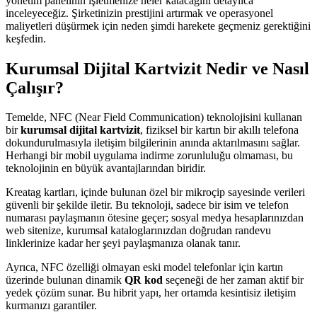
yönetim panelinin işletmenize neler katacağını detaylıca
inceleyeceğiz. Şirketinizin prestijini artırmak ve operasyonel
maliyetleri düşürmek için neden şimdi harekete geçmeniz gerektiğini
keşfedin.
Kurumsal Dijital Kartvizit Nedir ve Nasıl
Çalışır?
Temelde, NFC (Near Field Communication) teknolojisini kullanan
bir
kurumsal dijital kartvizit
, fiziksel bir kartın bir akıllı telefona
dokundurulmasıyla iletişim bilgilerinin anında aktarılmasını sağlar.
Herhangi bir mobil uygulama indirme zorunluluğu olmaması, bu
teknolojinin en büyük avantajlarından biridir.
Kreatag kartları, içinde bulunan özel bir mikroçip sayesinde verileri
güvenli bir şekilde iletir. Bu teknoloji, sadece bir isim ve telefon
numarası paylaşmanın ötesine geçer; sosyal medya hesaplarınızdan
web sitenize, kurumsal kataloglarınızdan doğrudan randevu
linklerinize kadar her şeyi paylaşmanıza olanak tanır.
Ayrıca, NFC özelliği olmayan eski model telefonlar için kartın
üzerinde bulunan dinamik
QR kod
seçeneği de her zaman aktif bir
yedek çözüm sunar. Bu hibrit yapı, her ortamda kesintisiz iletişim
kurmanızı garantiler.