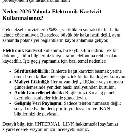
profesyonelin çantasında bulunmalı?
Neden 2026 Yılında Elektronik Kartvizit
Kullanmalısınız?
Geleneksel kartvizitlerin %88'i, verildikten sonraki ilk bir hafta
içinde çöpe atılıyor. Bu sadece büyük bir kağıt israfı değil, aynı
zamanda potansiyel bağlantıların kaybı anlamına geliyor.
Elektronik kartvizit
kullanımı, bu kaybı sıfıra indirir. Tek bir
dokunuşla tüm bilgileriniz karşı tarafın telefonuna rehber olarak
kaydedilir. İşte geçiş yapmanız için bazı temel nedenler:
Sürdürülebilirlik:
Binlerce kağıt kartvizit basmak yerine
ömür boyu kullanabileceğiniz tek bir kartla doğayı koruyun.
Maliyet Etkinliği:
Her unvan değişikliğinde veya numara
güncellemesinde yeniden baskı maliyetinden kurtulun.
Anlık Güncellenebilirlik:
Bilgilerinizi Kreatag paneli
üzerinden saniyeler içinde güncelleyin.
Gelişmiş Veri Paylaşımı:
Sadece telefon numarası değil;
sosyal medya linkleri, portfolyo dosyaları ve IBAN
bilgilerinizi de paylaşın.
Detaylı bilgi için [INTERNAL_LINK:hakkımızda] sayfamızı
ziyaret ederek vizyonumuzu inceleyebilirsiniz.