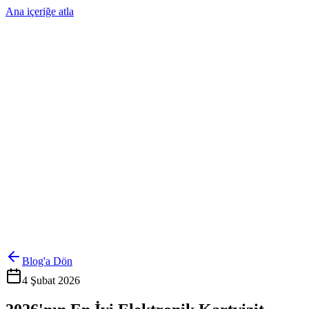
Ana içeriğe atla
Ürünler
Çözümler
Hakkımızda
Kurumsal Sipariş
Referanslar
İletişim
Kartlarını Yönet
Giriş Yap
Blog'a Dön
4 Şubat 2026