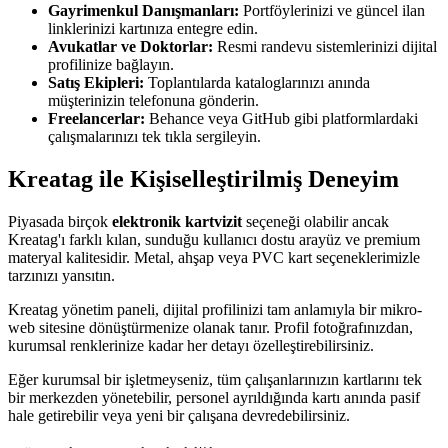
Gayrimenkul Danışmanları:
Portföylerinizi ve güncel ilan
linklerinizi kartınıza entegre edin.
Avukatlar ve Doktorlar:
Resmi randevu sistemlerinizi dijital
profilinize bağlayın.
Satış Ekipleri:
Toplantılarda kataloglarınızı anında
müşterinizin telefonuna gönderin.
Freelancerlar:
Behance veya GitHub gibi platformlardaki
çalışmalarınızı tek tıkla sergileyin.
Kreatag ile Kişiselleştirilmiş Deneyim
Piyasada birçok
elektronik kartvizit
seçeneği olabilir ancak
Kreatag'ı farklı kılan, sunduğu kullanıcı dostu arayüz ve premium
materyal kalitesidir. Metal, ahşap veya PVC kart seçeneklerimizle
tarzınızı yansıtın.
Kreatag yönetim paneli, dijital profilinizi tam anlamıyla bir mikro-
web sitesine dönüştürmenize olanak tanır. Profil fotoğrafınızdan,
kurumsal renklerinize kadar her detayı özelleştirebilirsiniz.
Eğer kurumsal bir işletmeyseniz, tüm çalışanlarınızın kartlarını tek
bir merkezden yönetebilir, personel ayrıldığında kartı anında pasif
hale getirebilir veya yeni bir çalışana devredebilirsiniz.