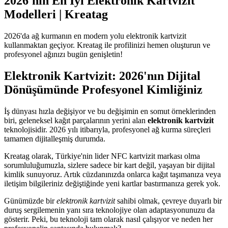
2026'nın En İyi Elektronik Kartvizit
Modelleri | Kreatag
2026'da ağ kurmanın en modern yolu elektronik kartvizit
kullanmaktan geçiyor. Kreatag ile profilinizi hemen oluşturun ve
profesyonel ağınızı bugün genişletin!
Elektronik Kartvizit: 2026'nın Dijital
Dönüşümünde Profesyonel Kimliğiniz
İş dünyası hızla değişiyor ve bu değişimin en somut örneklerinden
biri, geleneksel kağıt parçalarının yerini alan
elektronik kartvizit
teknolojisidir. 2026 yılı itibarıyla, profesyonel ağ kurma süreçleri
tamamen dijitalleşmiş durumda.
Kreatag olarak, Türkiye'nin lider NFC kartvizit markası olma
sorumluluğumuzla, sizlere sadece bir kart değil, yaşayan bir dijital
kimlik sunuyoruz. Artık cüzdanınızda onlarca kağıt taşımanıza veya
iletişim bilgileriniz değiştiğinde yeni kartlar bastırmanıza gerek yok.
Günümüzde bir
elektronik kartvizit
sahibi olmak, çevreye duyarlı bir
duruş sergilemenin yanı sıra teknolojiye olan adaptasyonunuzu da
gösterir. Peki, bu teknoloji tam olarak nasıl çalışıyor ve neden her