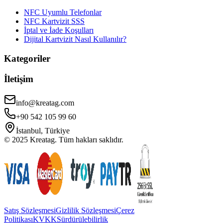
NFC Uyumlu Telefonlar
NFC Kartvizit SSS
İptal ve İade Koşulları
Dijital Kartvizit Nasıl Kullanılır?
Kategoriler
İletişim
info@kreatag.com
+90 542 105 99 60
İstanbul, Türkiye
© 2025 Kreatag. Tüm hakları saklıdır.
Satış Sözleşmesi
Gizlilik Sözleşmesi
Çerez
Politikası
KVKK
Sürdürülebilirlik