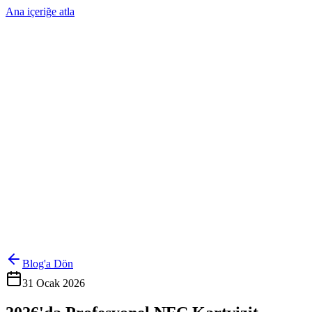
Ana içeriğe atla
Ürünler
Çözümler
Hakkımızda
Kurumsal Sipariş
Referanslar
İletişim
Kartlarını Yönet
Giriş Yap
Blog'a Dön
31 Ocak 2026