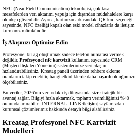
NFC (Near Field Communication) teknolojisi, çok kısa
mesafelerden veri aktarımı yaptığı için dışarıdan müdahalelere karşı
oldukça güvenlidir. Ayrıca, kartınızın arkasındaki QR kod seçeneği
sayesinde, NFC özelliği kapalı olan eski model cihazlarla da iletişim
kurmanız mümkündür.
İş Akışınızı Optimize Edin
Profesyonel bir ağ oluşturmak sadece telefon numarası vermek
değildir.
Profesyonel nfc kartvizit
kullanımı sayesinde CRM
(Müşteri İlişkileri Yönetimi) sistemlerinize veri akışını
hızlandırabilirsiniz. Kreatag paneli üzerinden rehbere ekleme
oranlarını takip edebilir, hangi etkinliklerde daha başarılı olduğunuzu
ölçebilirsiniz.
Bu veriler, 2026'nın veri odaklı iş dünyasında size stratejik bir
avantaj sağlar. Bilgiyi hızla aktarmak, toplantı verimliliğinizi %40
oranında artırabilir. [INTERNAL_LINK:iletişim] sayfamızdan
kurumsal çözümlerimiz hakkında detaylı bilgi alabilirsiniz.
Kreatag Profesyonel NFC Kartvizit
Modelleri