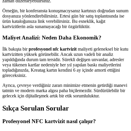
zaman düzenleyebilirsiniz.
Örneğin, bir konferansta konuşmacıysanız kartınızı doğrudan sunum
dosyanıza yönlendirebilirsiniz. Ertesi gün bir satış toplantısında ise
ürün kataloğunuza link verebilirsiniz. Bu esneklik, kağıt
kartvizitlerin asla sunamayacağı bir özgürlüktür.
Maliyet Analizi: Neden Daha Ekonomik?
İlk bakışta bir
profesyonel nfc kartvizit
maliyeti geleneksel bir kutu
kartvizitten yüksek görünebilir. Ancak uzun vadeli bir analiz
yapıldığında durum tam tersidir. Sürekli değişen unvanlar, adresler
veya tükenen kartlar nedeniyle her yıl yapılan baskı maliyetlerini
topladığınızda, Kreatag kartın kendini 6 ay içinde amorti ettiğini
göreceksiniz.
Ayrıca, çevreye verdiğiniz zararı minimize etmenin getirdiği manevi
tatmin ve modern marka algısı paha biçilemezdir. Sürdürülebilir bir
gelecek için dijitalleşmek artık bir etik sorumluluktur.
Sıkça Sorulan Sorular
Profesyonel NFC kartvizit nasıl çalışır?