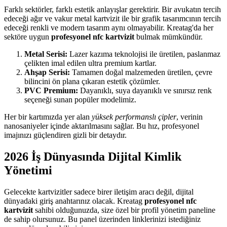
Farklı sektörler, farklı estetik anlayışlar gerektirir. Bir avukatın tercih
edeceği ağır ve vakur metal kartvizit ile bir grafik tasarımcının tercih
edeceği renkli ve modern tasarım aynı olmayabilir. Kreatag'da her
sektöre uygun
profesyonel nfc kartvizit
bulmak mümkündür.
Metal Serisi:
Lazer kazıma teknolojisi ile üretilen, paslanmaz
çelikten imal edilen ultra premium kartlar.
Ahşap Serisi:
Tamamen doğal malzemeden üretilen, çevre
bilincini ön plana çıkaran estetik çözümler.
PVC Premium:
Dayanıklı, suya dayanıklı ve sınırsız renk
seçeneği sunan popüler modelimiz.
Her bir kartımızda yer alan
yüksek performanslı çipler
, verinin
nanosaniyeler içinde aktarılmasını sağlar. Bu hız, profesyonel
imajınızı güçlendiren gizli bir detaydır.
2026 İş Dünyasında Dijital Kimlik
Yönetimi
Gelecekte kartvizitler sadece birer iletişim aracı değil, dijital
dünyadaki giriş anahtarınız olacak. Kreatag
profesyonel nfc
kartvizit
sahibi olduğunuzda, size özel bir profil yönetim paneline
de sahip olursunuz. Bu panel üzerinden linklerinizi istediğiniz