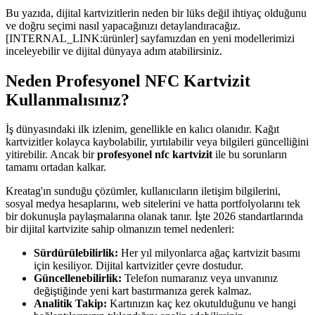
Bu yazıda, dijital kartvizitlerin neden bir lüks değil ihtiyaç olduğunu
ve doğru seçimi nasıl yapacağınızı detaylandıracağız.
[INTERNAL_LINK:ürünler] sayfamızdan en yeni modellerimizi
inceleyebilir ve dijital dünyaya adım atabilirsiniz.
Neden Profesyonel NFC Kartvizit
Kullanmalısınız?
İş dünyasındaki ilk izlenim, genellikle en kalıcı olanıdır. Kağıt
kartvizitler kolayca kaybolabilir, yırtılabilir veya bilgileri güncelliğini
yitirebilir. Ancak bir
profesyonel nfc kartvizit
ile bu sorunların
tamamı ortadan kalkar.
Kreatag'ın sunduğu çözümler, kullanıcıların iletişim bilgilerini,
sosyal medya hesaplarını, web sitelerini ve hatta portfolyolarını tek
bir dokunuşla paylaşmalarına olanak tanır. İşte 2026 standartlarında
bir dijital kartvizite sahip olmanızın temel nedenleri:
Sürdürülebilirlik:
Her yıl milyonlarca ağaç kartvizit basımı
için kesiliyor. Dijital kartvizitler çevre dostudur.
Güncellenebilirlik:
Telefon numaranız veya unvanınız
değiştiğinde yeni kart bastırmanıza gerek kalmaz.
Analitik Takip:
Kartınızın kaç kez okutulduğunu ve hangi