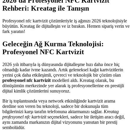
2026'da Profesyonel NFC Kartvizit
Rehberi: Kreatag ile Tanışın
Profesyonel nfc kartvizit çözümleriyle iş ağınızı 2026 teknolojisiyle
büyütün. Kreatag ile dijitalleşin ve iz bırakın. Hemen sipariş verin ve
fark yaratın!
Geleceğin Ağ Kurma Teknolojisi:
Profesyonel NFC Kartvizit
2026 yılı itibarıyla iş dünyasında dijitalleşme hızı daha önce hiç
olmadığı kadar ivme kazandı. Artık geleneksel kağıt kartvizitlerin
yerini çok daha etkileşimli, çevreci ve teknolojik bir çözüm olan
profesyonel nfc kartvizit
modelleri aldı. Kreatag olarak, bu
dönüşümün merkezinde yer alarak iş profesyonellerine en prestijli
dijital kimlik çözümlerini sunuyoruz.
Bir iş toplantısında veya network etkinliğinde kartvizit arama
derdine son veren bu teknoloji, sadece bir dokunuşla tüm
bilgilerinizi karşı tarafın telefonuna aktarmanızı sağlar.
Kreatag
profesyonel nfc kartvizit
seçenekleri, sadece bir iletişim aracı değil,
aynı zamanda markanızın dijital vizyonunu yansıtan bir prestij
sembolüdür.