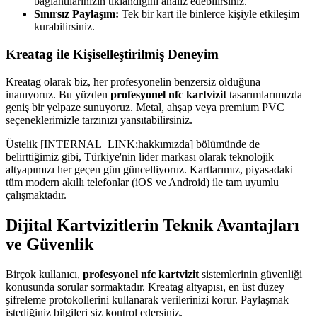
bağlantılarınızın tıklandığını analiz edebilirsiniz.
Sınırsız Paylaşım:
Tek bir kart ile binlerce kişiyle etkileşim
kurabilirsiniz.
Kreatag ile Kişiselleştirilmiş Deneyim
Kreatag olarak biz, her profesyonelin benzersiz olduğuna
inanıyoruz. Bu yüzden
profesyonel nfc kartvizit
tasarımlarımızda
geniş bir yelpaze sunuyoruz. Metal, ahşap veya premium PVC
seçeneklerimizle tarzınızı yansıtabilirsiniz.
Üstelik [INTERNAL_LINK:hakkımızda] bölümünde de
belirttiğimiz gibi, Türkiye'nin lider markası olarak teknolojik
altyapımızı her geçen gün güncelliyoruz. Kartlarımız, piyasadaki
tüm modern akıllı telefonlar (iOS ve Android) ile tam uyumlu
çalışmaktadır.
Dijital Kartvizitlerin Teknik Avantajları
ve Güvenlik
Birçok kullanıcı,
profesyonel nfc kartvizit
sistemlerinin güvenliği
konusunda sorular sormaktadır. Kreatag altyapısı, en üst düzey
şifreleme protokollerini kullanarak verilerinizi korur. Paylaşmak
istediğiniz bilgileri siz kontrol edersiniz.