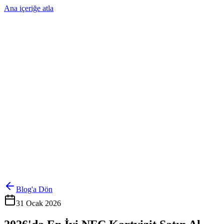
Ana içeriğe atla
Ürünler
Çözümler
Hakkımızda
Kurumsal Sipariş
Referanslar
İletişim
Kartlarını Yönet
Giriş Yap
Blog'a Dön
31 Ocak 2026