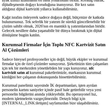
ayak izinizi azaltmanın en basit yollarından biridir. Kreatag olarak,
dijitalleşmenin doğayı koruduğuna inanıyoruz. Bir kez satın
aldığınız dijital kartviziti yıllarca kullanabilirsiniz.
Kağıt israfını önleyerek sadece doğaya değil, bütçenize de katkıda
bulunursunuz. Tek seferlik bir yatırım ile sürekli güncellenebilir bir
çözüm sahibi olmak, 2026'nın en mantıklı iş yatırımlarından biridir.
Gelecek nesillere daha yaşanabilir bir dünya bırakmak için dijital
dönüşüme bugün katılın.
Kurumsal Firmalar İçin Toplu NFC Kartvizit Satın
Al Çözümleri
Sadece bireysel profesyoneller için değil, büyük ekipler ve kurumsal
firmalar için de özel çözümler sunuyoruz. Şirketinizin tüm çalışanları
için tek bir merkezden yönetilebilen bir yapı kuruyoruz.
nfc
kartvizit satın al
kurumsal paketlerimizle, markanızın kurumsal
kimliğini her çalışanın dokunuşunda hissettirebilirsiniz.
Kurumsal panelimiz sayesinde İK departmanları, işten ayrılan
personelin kartını saniyeler içinde pasif hale getirebilir veya yeni
personelin bilgilerini anında yükleyebilir. Bu operasyonel hız,
modern işletmelerin vazgeçilmezidir. Detaylı bilgi için
[INTERNAL_LINK:iletişim] sayfamızdan bize ulaşabilirsiniz.