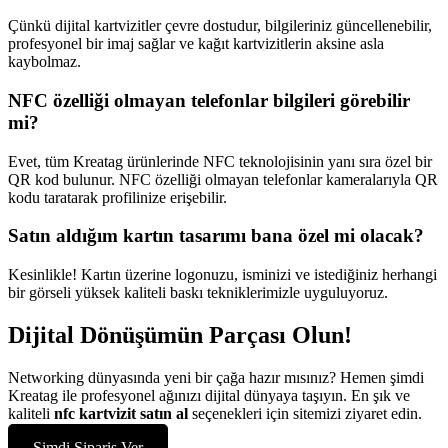
Çünkü dijital kartvizitler çevre dostudur, bilgileriniz güncellenebilir,
profesyonel bir imaj sağlar ve kağıt kartvizitlerin aksine asla
kaybolmaz.
NFC özelliği olmayan telefonlar bilgileri görebilir
mi?
Evet, tüm Kreatag ürünlerinde NFC teknolojisinin yanı sıra özel bir
QR kod bulunur. NFC özelliği olmayan telefonlar kameralarıyla QR
kodu taratarak profilinize erişebilir.
Satın aldığım kartın tasarımı bana özel mi olacak?
Kesinlikle! Kartın üzerine logonuzu, isminizi ve istediğiniz herhangi
bir görseli yüksek kaliteli baskı tekniklerimizle uyguluyoruz.
Dijital Dönüşümün Parçası Olun!
Networking dünyasında yeni bir çağa hazır mısınız? Hemen şimdi
Kreatag ile profesyonel ağınızı dijital dünyaya taşıyın. En şık ve
kaliteli
nfc kartvizit satın al
seçenekleri için sitemizi ziyaret edin.
Şimdi Sipariş Ver