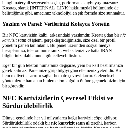
hangi materyali seçerseniz seçin, performans kaybı yaşamazsınız.
Kreatag olarak [INTERNAL_LINK:hakkımızda] bölümünde de
belirttiğimiz gibi, amacımız teknolojiyi en şık formda size sunmaktır.
Yazılım ve Panel: Verilerinizi Kolayca Yönetin
Bir NFC kartvizitin kalbi, arkasındaki yazılımdır. Kreatag'dan bir
nfc
kartvizit satın al
işlemi gerçekleştirdiğinizde, size özel bir profil
yönetim paneli tanımlanır. Bu panel üzerinden sosyal medya
hesaplarınızı, telefon numaranızı, web sitenizi ve hatta IBAN
bilgilerinizi dahi anında güncelleyebilirsiniz.
Eğer bir gün telefon numaranız değişirse, yeni bir kart bastırmanıza
gerek kalmaz. Panelinize girip bilgiyi güncellemeniz yeterlidir. Bu
hem maliyet tasarrufu sağlar hem de çevreyi korur. Geleneksel
yöntemlerde harcanan binlerce ton kağıdın önüne geçmek bizim için
bir görevdir.
NFC Kartvizitlerin Çevresel Etkisi ve
Sürdürülebilirlik
Dünya genelinde her yıl milyarlarca kağıt kartvizit çöpe gidiyor.
Sürdürülebilirlik odaklı bir
nfc kartvizit satın al
tercihi, karbon