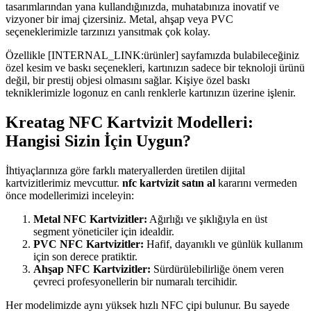
tasarımlarından yana kullandığınızda, muhatabınıza inovatif ve
vizyoner bir imaj çizersiniz. Metal, ahşap veya PVC
seçeneklerimizle tarzınızı yansıtmak çok kolay.
Özellikle [INTERNAL_LINK:ürünler] sayfamızda bulabileceğiniz
özel kesim ve baskı seçenekleri, kartınızın sadece bir teknoloji ürünü
değil, bir prestij objesi olmasını sağlar. Kişiye özel baskı
tekniklerimizle logonuz en canlı renklerle kartınızın üzerine işlenir.
Kreatag NFC Kartvizit Modelleri:
Hangisi Sizin İçin Uygun?
İhtiyaçlarınıza göre farklı materyallerden üretilen dijital
kartvizitlerimiz mevcuttur.
nfc kartvizit satın al
kararını vermeden
önce modellerimizi inceleyin:
Metal NFC Kartvizitler:
Ağırlığı ve şıklığıyla en üst
segment yöneticiler için idealdir.
PVC NFC Kartvizitler:
Hafif, dayanıklı ve günlük kullanım
için son derece pratiktir.
Ahşap NFC Kartvizitler:
Sürdürülebilirliğe önem veren
çevreci profesyonellerin bir numaralı tercihidir.
Her modelimizde aynı yüksek hızlı NFC çipi bulunur. Bu sayede