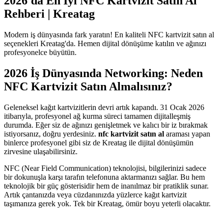
2026'da En İyi NFC Kartvizit Satın Al
Rehberi | Kreatag
Modern iş dünyasında fark yaratın! En kaliteli NFC kartvizit satın al
seçenekleri Kreatag'da. Hemen dijital dönüşüme katılın ve ağınızı
profesyonelce büyütün.
2026 İş Dünyasında Networking: Neden
NFC Kartvizit Satın Almalısınız?
Geleneksel kağıt kartvizitlerin devri artık kapandı. 31 Ocak 2026
itibarıyla, profesyonel ağ kurma süreci tamamen dijitalleşmiş
durumda. Eğer siz de ağınızı genişletmek ve kalıcı bir iz bırakmak
istiyorsanız, doğru yerdesiniz.
nfc kartvizit satın al
araması yapan
binlerce profesyonel gibi siz de Kreatag ile dijital dönüşümün
zirvesine ulaşabilirsiniz.
NFC (Near Field Communication) teknolojisi, bilgilerinizi sadece
bir dokunuşla karşı tarafın telefonuna aktarmanızı sağlar. Bu hem
teknolojik bir güç gösterisidir hem de inanılmaz bir pratiklik sunar.
Artık çantanızda veya cüzdanınızda yüzlerce kağıt kartvizit
taşımanıza gerek yok. Tek bir Kreatag, ömür boyu yeterli olacaktır.