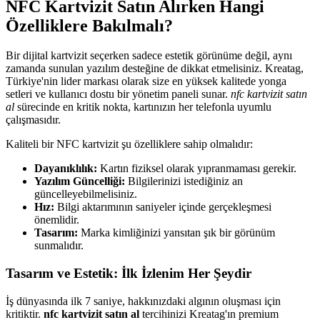
NFC Kartvizit Satın Alırken Hangi
Özelliklere Bakılmalı?
Bir dijital kartvizit seçerken sadece estetik görünüme değil, aynı
zamanda sunulan yazılım desteğine de dikkat etmelisiniz. Kreatag,
Türkiye'nin lider markası olarak size en yüksek kalitede yonga
setleri ve kullanıcı dostu bir yönetim paneli sunar.
nfc kartvizit satın
al
sürecinde en kritik nokta, kartınızın her telefonla uyumlu
çalışmasıdır.
Kaliteli bir NFC kartvizit şu özelliklere sahip olmalıdır:
Dayanıklılık:
Kartın fiziksel olarak yıpranmaması gerekir.
Yazılım Güncelliği:
Bilgilerinizi istediğiniz an
güncelleyebilmelisiniz.
Hız:
Bilgi aktarımının saniyeler içinde gerçekleşmesi
önemlidir.
Tasarım:
Marka kimliğinizi yansıtan şık bir görünüm
sunmalıdır.
Tasarım ve Estetik: İlk İzlenim Her Şeydir
İş dünyasında ilk 7 saniye, hakkınızdaki algının oluşması için
kritiktir.
nfc kartvizit satın al
tercihinizi Kreatag'ın premium