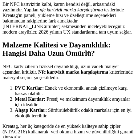
Bir NFC kartvizitin kalbi, kartın kendisi değil, arkasındaki
yazılımdır. Yapılan
nfc kartvizit marka karşılaştırma
testlerinde
Kreatag'ın paneli, yükleme hızı ve özelleştirme seçenekleri
bakımından rakiplerine fark atmaktadır.
[INTERNAL_LINK:ürünler] sekmesinden inceleyebileceğiniz
modern arayüzler, 2026 yılının UX standartlarına tam uyum sağlar.
Malzeme Kalitesi ve Dayanıklılık:
Hangisi Daha Uzun Ömürlü?
NFC kartvizitlerin fiziksel dayanıklılığı, uzun vadeli maliyet
açısından kritiktir.
Nfc kartvizit marka karşılaştırma
kriterlerinde
materyal seçimi şu şekildedir:
PVC Kartlar:
Esnek ve ekonomik, ancak çizilmeye karşı
hassas olabilir.
Metal Kartlar:
Prestij ve maksimum dayanıklılık arayanlar
için idealdir.
Ahşap Kartlar:
Sürdürülebilirlik odaklı markalar için en iyi
ekolojik tercihtir.
Kreatag, her üç kategoride de en yüksek kaliteye sahip çipler
(NTAG216) kullanarak, veri okuma hızını ve güvenilirliğini garanti
altına alır.