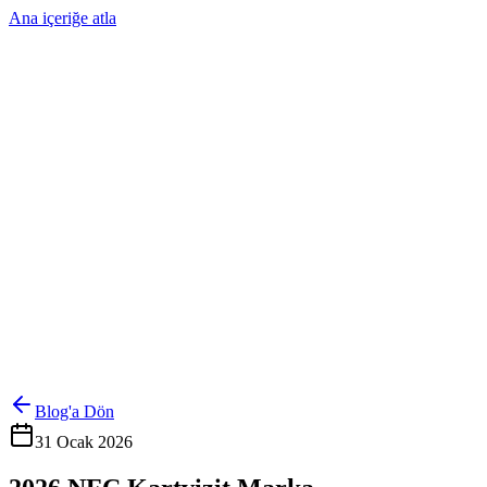
Ana içeriğe atla
Ürünler
Çözümler
Hakkımızda
Kurumsal Sipariş
Referanslar
İletişim
Kartlarını Yönet
Giriş Yap
Blog'a Dön
31 Ocak 2026