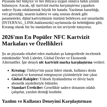
Piyasada her bütçeye ve her ihtiyaca uygun onlarca farklı çözüm
bulunuyor. Ancak,
nfc kartvizit marka karşılaştırma
yaparken
sadece fiyata odaklanmak büyük bir hatadır. Yazılımın kararlılığı,
veri güvenliği, tasarım kalitesi ve satış sonrası destek gibi
parametreler, dijital kartvizitinizin ömrünü belirleyen asıl unsurlardır.
[INTERNAL_LINK:hakkımızda] sayfamızda da belirttiğimiz gibi,
Kreatag olarak biz bu standartları en üst seviyede tutuyoruz.
2026'nın En Popüler NFC Kartvizit
Markaları ve Özellikleri
Şu an piyasada rekabet eden markaları şu kategorilerde incelemek
mümkündür: Yerli Liderler, Global Devler ve Ekonomik
Alternatifler. İşte detaylı
nfc kartvizit marka karşılaştırma
verileri:
Kreatag:
Türkiye'nin pazar lideri olarak, kullanıcı dostu
arayüzü ve kurumsal entegrasyon çözümleriyle öne çıkar.
Global Rakipler:
Yüksek fiyatlandırma ve döviz bazlı
abonelik modelleriyle bilinirler.
Standart Üreticiler:
Genellikle sadece donanım odaklı
çalışırlar, yazılım desteği kısıtlıdır.
Yazılım ve Kullanıcı Deneyimi Karşılaştırması