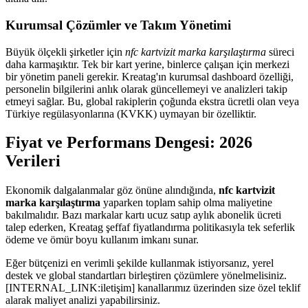
Kurumsal Çözümler ve Takım Yönetimi
Büyük ölçekli şirketler için
nfc kartvizit marka karşılaştırma
süreci
daha karmaşıktır. Tek bir kart yerine, binlerce çalışan için merkezi
bir yönetim paneli gerekir. Kreatag'ın kurumsal dashboard özelliği,
personelin bilgilerini anlık olarak güncellemeyi ve analizleri takip
etmeyi sağlar. Bu, global rakiplerin çoğunda ekstra ücretli olan veya
Türkiye regülasyonlarına (KVKK) uymayan bir özelliktir.
Fiyat ve Performans Dengesi: 2026
Verileri
Ekonomik dalgalanmalar göz önüne alındığında,
nfc kartvizit
marka karşılaştırma
yaparken toplam sahip olma maliyetine
bakılmalıdır. Bazı markalar kartı ucuz satıp aylık abonelik ücreti
talep ederken, Kreatag şeffaf fiyatlandırma politikasıyla tek seferlik
ödeme ve ömür boyu kullanım imkanı sunar.
Eğer bütçenizi en verimli şekilde kullanmak istiyorsanız, yerel
destek ve global standartları birleştiren çözümlere yönelmelisiniz.
[INTERNAL_LINK:iletişim] kanallarımız üzerinden size özel teklif
alarak maliyet analizi yapabilirsiniz.