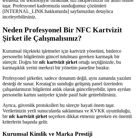
temassız bir teknolojiyle bırakmak sizi rakiplerinizin bir adım önüne
taşır. Profesyonel kadromuzla sunduğumuz çözümleri
[INTERNAL_LINK:hakkımızda] sayfamızdan detaylıca
inceleyebilirsiniz.
Neden Profesyonel Bir NFC Kartvizit
Şirket ile Çalışmalısınız?
Kurumsal ölçekteki işletmeler için kartvizit yönetimi, binlerce
personelin bilgilerinin güncel tutulması gereken karmaşık bir
süreçtir. Doğru bir
nfc kartvizit şirket
ortağı seçtiğinizde, bu
karmaşıklık yerini merkezi bir yönetim paneline bırakır.
Profesyonel şirketler, sadece donanım değil, aynı zamanda yazılım
desteği de sunar. Kreatag'ın sunduğu gelişmiş panel üzerinden
çalışanlarınızın bilgilerini anlık olarak güncelleyebilir, işten ayrılan
personelin kartını saniyeler içinde pasif hale getirebilirsiniz.
Ayrıca, güvenlik protokolleri bu süreçte hayati önem taşır.
Verilerinizin yerli sunucularda saklanması ve KVKK uyumluluğu,
bir
nfc kartvizit şirket
seçerken dikkat etmeniz gereken en önemli
kriterlerin başında gelir.
Kurumsal Kimlik ve Marka Prestiji