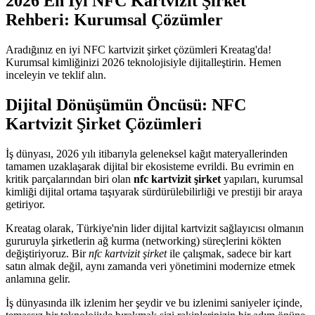
2026 En İyi NFC Kartvizit Şirket
Rehberi: Kurumsal Çözümler
Aradığınız en iyi NFC kartvizit şirket çözümleri Kreatag'da!
Kurumsal kimliğinizi 2026 teknolojisiyle dijitalleştirin. Hemen
inceleyin ve teklif alın.
Dijital Dönüşümün Öncüsü: NFC
Kartvizit Şirket Çözümleri
İş dünyası, 2026 yılı itibarıyla geleneksel kağıt materyallerinden
tamamen uzaklaşarak dijital bir ekosisteme evrildi. Bu evrimin en
kritik parçalarından biri olan
nfc kartvizit şirket
yapıları, kurumsal
kimliği dijital ortama taşıyarak sürdürülebilirliği ve prestiji bir araya
getiriyor.
Kreatag olarak, Türkiye'nin lider dijital kartvizit sağlayıcısı olmanın
gururuyla şirketlerin ağ kurma (networking) süreçlerini kökten
değiştiriyoruz. Bir
nfc kartvizit şirket
ile çalışmak, sadece bir kart
satın almak değil, aynı zamanda veri yönetimini modernize etmek
anlamına gelir.
İş dünyasında ilk izlenim her şeydir ve bu izlenimi saniyeler içinde,