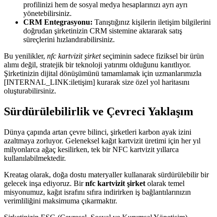
profilinizi hem de sosyal medya hesaplarınızı ayrı ayrı
yönetebilirsiniz.
CRM Entegrasyonu:
Tanıştığınız kişilerin iletişim bilgilerini
doğrudan şirketinizin CRM sistemine aktararak satış
süreçlerini hızlandırabilirsiniz.
Bu yenilikler,
nfc kartvizit şirket
seçiminin sadece fiziksel bir ürün
alımı değil, stratejik bir teknoloji yatırımı olduğunu kanıtlıyor.
Şirketinizin dijital dönüşümünü tamamlamak için uzmanlarımızla
[INTERNAL_LINK:iletişim] kurarak size özel yol haritasını
oluşturabilirsiniz.
Sürdürülebilirlik ve Çevreci Yaklaşım
Dünya çapında artan çevre bilinci, şirketleri karbon ayak izini
azaltmaya zorluyor. Geleneksel kağıt kartvizit üretimi için her yıl
milyonlarca ağaç kesilirken, tek bir NFC kartvizit yıllarca
kullanılabilmektedir.
Kreatag olarak, doğa dostu materyaller kullanarak sürdürülebilir bir
gelecek inşa ediyoruz. Bir
nfc kartvizit şirket
olarak temel
misyonumuz, kağıt israfını sıfıra indirirken iş bağlantılarınızın
verimliliğini maksimuma çıkarmaktır.