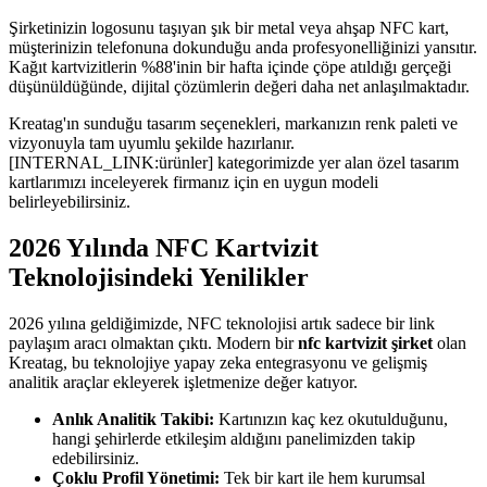
Şirketinizin logosunu taşıyan şık bir metal veya ahşap NFC kart,
müşterinizin telefonuna dokunduğu anda profesyonelliğinizi yansıtır.
Kağıt kartvizitlerin %88'inin bir hafta içinde çöpe atıldığı gerçeği
düşünüldüğünde, dijital çözümlerin değeri daha net anlaşılmaktadır.
Kreatag'ın sunduğu tasarım seçenekleri, markanızın renk paleti ve
vizyonuyla tam uyumlu şekilde hazırlanır.
[INTERNAL_LINK:ürünler] kategorimizde yer alan özel tasarım
kartlarımızı inceleyerek firmanız için en uygun modeli
belirleyebilirsiniz.
2026 Yılında NFC Kartvizit
Teknolojisindeki Yenilikler
2026 yılına geldiğimizde, NFC teknolojisi artık sadece bir link
paylaşım aracı olmaktan çıktı. Modern bir
nfc kartvizit şirket
olan
Kreatag, bu teknolojiye yapay zeka entegrasyonu ve gelişmiş
analitik araçlar ekleyerek işletmenize değer katıyor.
Anlık Analitik Takibi:
Kartınızın kaç kez okutulduğunu,
hangi şehirlerde etkileşim aldığını panelimizden takip
edebilirsiniz.
Çoklu Profil Yönetimi:
Tek bir kart ile hem kurumsal