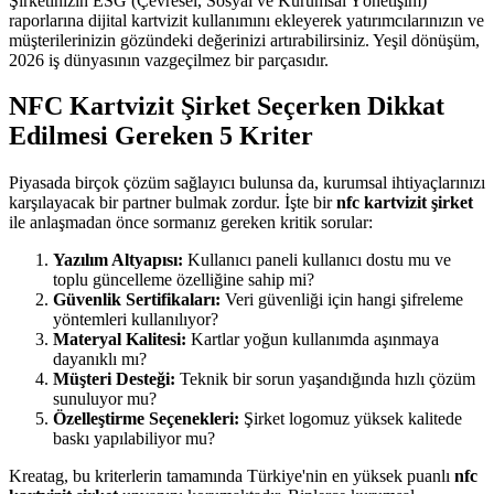
Şirketinizin ESG (Çevresel, Sosyal ve Kurumsal Yönetişim)
raporlarına dijital kartvizit kullanımını ekleyerek yatırımcılarınızın ve
müşterilerinizin gözündeki değerinizi artırabilirsiniz. Yeşil dönüşüm,
2026 iş dünyasının vazgeçilmez bir parçasıdır.
NFC Kartvizit Şirket Seçerken Dikkat
Edilmesi Gereken 5 Kriter
Piyasada birçok çözüm sağlayıcı bulunsa da, kurumsal ihtiyaçlarınızı
karşılayacak bir partner bulmak zordur. İşte bir
nfc kartvizit şirket
ile anlaşmadan önce sormanız gereken kritik sorular:
Yazılım Altyapısı:
Kullanıcı paneli kullanıcı dostu mu ve
toplu güncelleme özelliğine sahip mi?
Güvenlik Sertifikaları:
Veri güvenliği için hangi şifreleme
yöntemleri kullanılıyor?
Materyal Kalitesi:
Kartlar yoğun kullanımda aşınmaya
dayanıklı mı?
Müşteri Desteği:
Teknik bir sorun yaşandığında hızlı çözüm
sunuluyor mu?
Özelleştirme Seçenekleri:
Şirket logomuz yüksek kalitede
baskı yapılabiliyor mu?
Kreatag, bu kriterlerin tamamında Türkiye'nin en yüksek puanlı
nfc