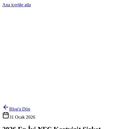
Ana içeriğe atla
Ürünler
Çözümler
Hakkımızda
Kurumsal Sipariş
Referanslar
İletişim
Kartlarını Yönet
Giriş Yap
Blog'a Dön
31 Ocak 2026