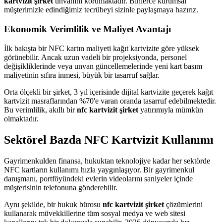
kartvizit şirket
unvanını korumaktadır. Binlerce kurumsal
müşterimizle edindiğimiz tecrübeyi sizinle paylaşmaya hazırız.
Ekonomik Verimlilik ve Maliyet Avantajı
İlk bakışta bir NFC kartın maliyeti kağıt kartvizite göre yüksek
görünebilir. Ancak uzun vadeli bir projeksiyonda, personel
değişikliklerinde veya unvan güncellemelerinde yeni kart basım
maliyetinin sıfıra inmesi, büyük bir tasarruf sağlar.
Orta ölçekli bir şirket, 3 yıl içerisinde dijital kartvizite geçerek kağıt
kartvizit masraflarından %70'e varan oranda tasarruf edebilmektedir.
Bu verimlilik, akıllı bir
nfc kartvizit şirket
yatırımıyla mümkün
olmaktadır.
Sektörel Bazda NFC Kartvizit Kullanımı
Gayrimenkulden finansa, hukuktan teknolojiye kadar her sektörde
NFC kartların kullanımı hızla yaygınlaşıyor. Bir gayrimenkul
danışmanı, portföyündeki evlerin videolarını saniyeler içinde
müşterisinin telefonuna gönderebilir.
Aynı şekilde, bir hukuk bürosu
nfc kartvizit şirket
çözümlerini
kullanarak müvekkillerine tüm sosyal medya ve web sitesi